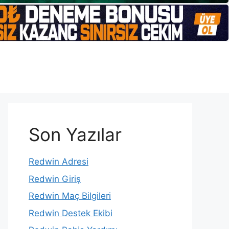
Son Yazılar
Redwin Adresi
Redwin Giriş
Redwin Maç Bilgileri
Redwin Destek Ekibi