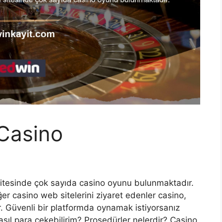
Casino
itesinde çok sayıda casino oyunu bulunmaktadır.
r casino web sitelerini ziyaret edenler casino,
ir. Güvenli bir platformda oynamak istiyorsanız
asıl para çekebilirim? Prosedürler nelerdir? Casino