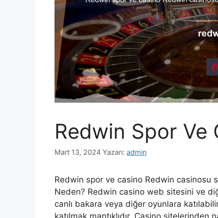
Redwin Spor Ve 
Mart 13, 2024
Yazarı:
admin
Redwin spor ve casino Redwin casinosu s
Neden? Redwin casino web sitesini ve diğe
canlı bakara veya diğer oyunlara katılabil
katılmak mantıklıdır. Casino sitelerinden n