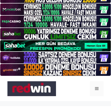
İçeriğe
atla
Menü