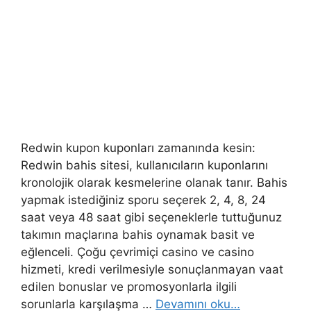
Redwin kupon kuponları zamanında kesin:
Redwin bahis sitesi, kullanıcıların kuponlarını
kronolojik olarak kesmelerine olanak tanır. Bahis
yapmak istediğiniz sporu seçerek 2, 4, 8, 24
saat veya 48 saat gibi seçeneklerle tuttuğunuz
takımın maçlarına bahis oynamak basit ve
eğlenceli. Çoğu çevrimiçi casino ve casino
hizmeti, kredi verilmesiyle sonuçlanmayan vaat
edilen bonuslar ve promosyonlarla ilgili
sorunlarla karşılaşma …
Devamını oku…