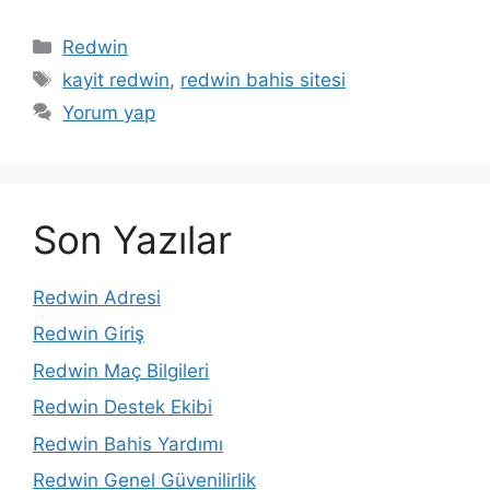
Kategoriler
Redwin
Etiketler
kayit redwin
,
redwin bahis sitesi
Yorum yap
Son Yazılar
Redwin Adresi
Redwin Giriş
Redwin Maç Bilgileri
Redwin Destek Ekibi
Redwin Bahis Yardımı
Redwin Genel Güvenilirlik