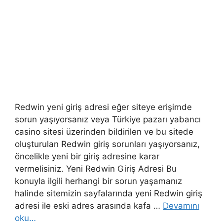
Redwin yeni giriş adresi eğer siteye erişimde
sorun yaşıyorsanız veya Türkiye pazarı yabancı
casino sitesi üzerinden bildirilen ve bu sitede
oluşturulan Redwin giriş sorunları yaşıyorsanız,
öncelikle yeni bir giriş adresine karar
vermelisiniz. Yeni Redwin Giriş Adresi Bu
konuyla ilgili herhangi bir sorun yaşamanız
halinde sitemizin sayfalarında yeni Redwin giriş
adresi ile eski adres arasında kafa …
Devamını
oku…