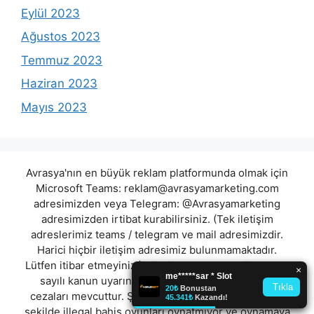
Eylül 2023
Ağustos 2023
Temmuz 2023
Haziran 2023
Mayıs 2023
Avrasya'nın en büyük reklam platformunda olmak için
Microsoft Teams:
reklam@avrasyamarketing.com
adresimizden veya Telegram: @Avrasyamarketing
adresimizden irtibat kurabilirsiniz. (Tek iletişim
adreslerimiz teams / telegram ve mail adresimizdir.
Harici hiçbir iletişim adresimiz bulunmamaktadır.
Lütfen itibar etmeyiniz.) Türkiye yasalarına göre 7258
sayılı kanun uyarınca yasa dışı bahis oynamanın
cezaları mevcuttur. Şu an bulunduğunuz site hiç bir
şekilde illegal bahis oyunları oynatmıyor ve oynamaya