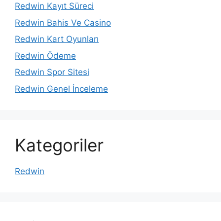
Redwin Kayıt Süreci
Redwin Bahis Ve Casino
Redwin Kart Oyunları
Redwin Ödeme
Redwin Spor Sitesi
Redwin Genel İnceleme
Kategoriler
Redwin