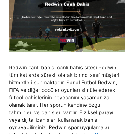
Redwin canlı bahis canlı bahis sitesi Redwin,
tüm katlarda sürekli olarak birinci sınıf müşteri
hizmetleri sunmaktadır. Sanal Futbol Redwin,
FIFA ve diğer popüler oyunları simüle ederek
futbol bahislerinin heyecanını yaşamanıza
olanak tanır. Her sporun kendine özgü
tahminleri ve bahisleri vardır. Fiziksel parayı
veya dijital bahisleri kullanarak bahis
oynayabilirsiniz. Redwin spor uygulamaları