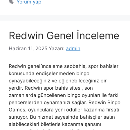
Yorum yap
Redwin Genel İnceleme
Haziran 11, 2025
Yazarı:
admin
Redwin genel i̇nceleme seobahis, spor bahisleri
konusunda endişelenmeden bingo
oynayabileceğiniz ve eğlenebileceğiniz bir
yerdir. Redwin spor bahis sitesi, son
zamanlarda güncellenen bingo oyunları ile farklı
pencerelerden oynamanızı sağlar. Redwin Bingo
Games, oyunculara yeni ödüller kazanma fırsatı
sunuyor. Bu hizmet sayesinde bahisçiler satın
alabilecekleri biletlerle kazanma şansını