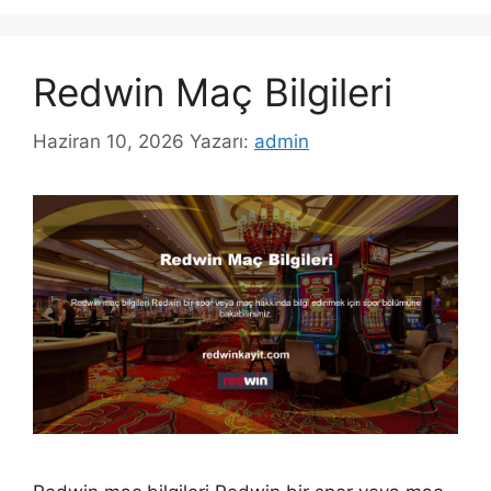
Redwin Maç Bilgileri
Haziran 10, 2026
Yazarı:
admin