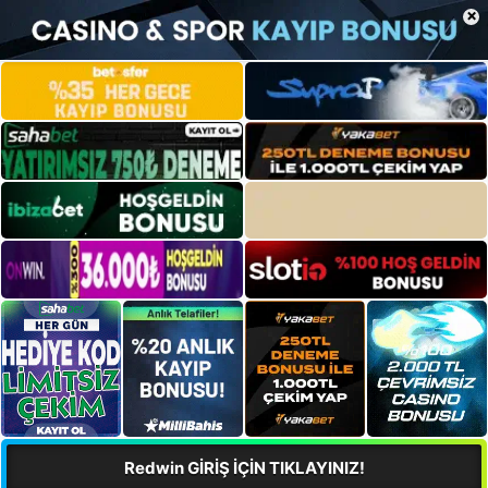
×
Redwin GİRİŞ İÇİN TIKLAYINIZ!