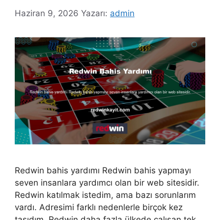
Haziran 9, 2026
Yazarı:
admin
Redwin bahis yardımı Redwin bahis yapmayı
seven insanlara yardımcı olan bir web sitesidir.
Redwin katılmak istedim, ama bazı sorunlarım
vardı. Adresimi farklı nedenlerle birçok kez
taşıdım. Redwin daha fazla ülkede çalışan tek