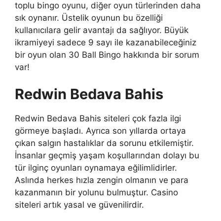
toplu bingo oyunu, diğer oyun türlerinden daha
sık oynanır. Üstelik oyunun bu özelliği
kullanıcılara gelir avantajı da sağlıyor. Büyük
ikramiyeyi sadece 9 sayı ile kazanabileceğiniz
bir oyun olan 30 Ball Bingo hakkında bir sorum
var!
Redwin Bedava Bahis
Redwin Bedava Bahis siteleri çok fazla ilgi
görmeye başladı. Ayrıca son yıllarda ortaya
çıkan salgın hastalıklar da sorunu etkilemiştir.
İnsanlar geçmiş yaşam koşullarından dolayı bu
tür ilginç oyunları oynamaya eğilimlidirler.
Aslında herkes hızla zengin olmanın ve para
kazanmanın bir yolunu bulmuştur. Casino
siteleri artık yasal ve güvenilirdir.