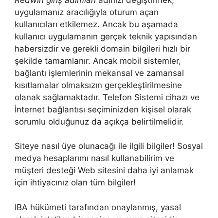
uygulamanız aracılığıyla oturum açan
kullanıcıları etkilemez. Ancak bu aşamada
kullanıcı uygulamanın gerçek teknik yapısından
habersizdir ve gerekli domain bilgileri hızlı bir
şekilde tamamlanır. Ancak mobil sistemler,
bağlantı işlemlerinin mekansal ve zamansal
kısıtlamalar olmaksızın gerçekleştirilmesine
olanak sağlamaktadır. Telefon Sistemi cihazı ve
İnternet bağlantısı seçiminizden kişisel olarak
sorumlu olduğunuz da açıkça belirtilmelidir.
Siteye nasıl üye olunacağı ile ilgili bilgiler! Sosyal
medya hesaplarımı nasıl kullanabilirim ve
müşteri desteği Web sitesini daha iyi anlamak
için ihtiyacınız olan tüm bilgiler!
IBA hükümeti tarafından onaylanmış, yasal