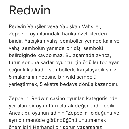
Redwin
Redwin Vahşiler veya Yapışkan Vahşiler,
Zeppelin oyunlarındaki harika özelliklerden
biridir. Yapışkan vahşi semboller yerinde kalır ve
vahşi sembolün yanında bir dişi sembolü
belirdiğinde kaybolmaz. Bu aşamada ayrıca,
turun sonuna kadar oyuncu için ödüller toplayan
çoğunlukla kadın sembollerle karşılaşabilirsiniz.
5 makaranın hepsine bir wild sembolü
yerleştirmek, 5 ekstra bedava dönüş kazandırır.
Zeppelin, Redwin casino oyunları kategorisinde
yer alan bir oyun türü olarak değerlendirilebilir.
Ancak bu oyunun adının “Zeppelin” olduğunu ve
ayrı bir menüde göründüğünü unutmamak
önemlidir! Herhangi bir sorun yaşarsanız