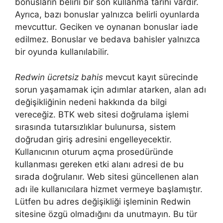
bonusların belirli bir son kullanma tarihi vardır.
Ayrıca, bazı bonuslar yalnızca belirli oyunlarda
mevcuttur. Geciken ve oynanan bonuslar iade
edilmez. Bonuslar ve bedava bahisler yalnızca
bir oyunda kullanılabilir.
Redwin ücretsiz bahis
mevcut kayıt sürecinde
sorun yaşamamak için adımlar atarken, alan adı
değişikliğinin nedeni hakkında da bilgi
vereceğiz. BTK web sitesi doğrulama işlemi
sırasında tutarsızlıklar bulunursa, sistem
doğrudan giriş adresini engelleyecektir.
Kullanıcının oturum açma prosedüründe
kullanması gereken etki alanı adresi de bu
sırada doğrulanır. Web sitesi güncellenen alan
adı ile kullanıcılara hizmet vermeye başlamıştır.
Lütfen bu adres değişikliği işleminin Redwin
sitesine özgü olmadığını da unutmayın. Bu tür