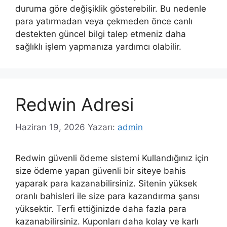
duruma göre değişiklik gösterebilir. Bu nedenle
para yatırmadan veya çekmeden önce canlı
destekten güncel bilgi talep etmeniz daha
sağlıklı işlem yapmanıza yardımcı olabilir.
Redwin Adresi
Haziran 19, 2026
Yazarı:
admin
Redwin güvenli ödeme sistemi Kullandığınız için
size ödeme yapan güvenli bir siteye bahis
yaparak para kazanabilirsiniz. Sitenin yüksek
oranlı bahisleri ile size para kazandırma şansı
yüksektir. Terfi ettiğinizde daha fazla para
kazanabilirsiniz. Kuponları daha kolay ve karlı