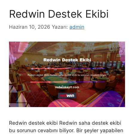
Redwin Destek Ekibi
Haziran 10, 2026
Yazarı:
admin
Redwin destek ekibi Redwin saha destek ekibi
bu sorunun cevabını biliyor. Bir şeyler yapabilen