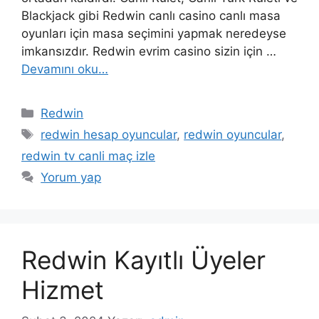
Blackjack gibi Redwin canlı casino canlı masa
oyunları için masa seçimini yapmak neredeyse
imkansızdır. Redwin evrim casino sizin için …
Devamını oku…
Kategoriler
Redwin
Etiketler
redwin hesap oyuncular
,
redwin oyuncular
,
redwin tv canli maç izle
Yorum yap
Redwin Kayıtlı Üyeler
Hizmet