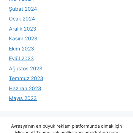
Şubat 2024
Ocak 2024
Aralık 2023
Kasım 2023
Ekim 2023
Eylül 2023
Ağustos 2023
Temmuz 2023
Haziran 2023
Mayıs 2023
Avrasya'nın en büyük reklam platformunda olmak için
Microsoft Teams:
reklam@avrasyamarketing.com