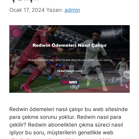
Ocak 17, 2024
Yazarı:
admin
Redwin ödemeleri nasıl çalışır bu web sitesinde
para çekme sorunu yoktur. Redwin nasıl para
çekilir? Redwin abonelikten çıkma süreci nasıl
işliyor bu soru, müşterilerin genellikle web