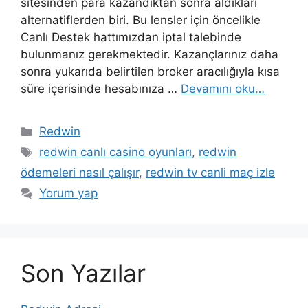
sitesinden para kazandıktan sonra aldıkları
alternatiflerden biri. Bu lensler için öncelikle
Canlı Destek hattımızdan iptal talebinde
bulunmanız gerekmektedir. Kazançlarınız daha
sonra yukarıda belirtilen broker aracılığıyla kısa
süre içerisinde hesabınıza …
Devamını oku…
Kategoriler
Redwin
Etiketler
redwin canlı casino oyunları
,
redwin
ödemeleri nasıl çalışır
,
redwin tv canli maç izle
Yorum yap
Son Yazılar