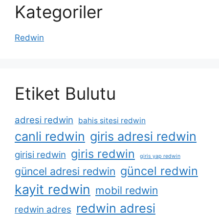
Kategoriler
Redwin
Etiket Bulutu
adresi redwin
bahis sitesi redwin
canli redwin
giris adresi redwin
giris redwin
girisi redwin
giris yap redwin
güncel redwin
güncel adresi redwin
kayit redwin
mobil redwin
redwin adresi
redwin adres