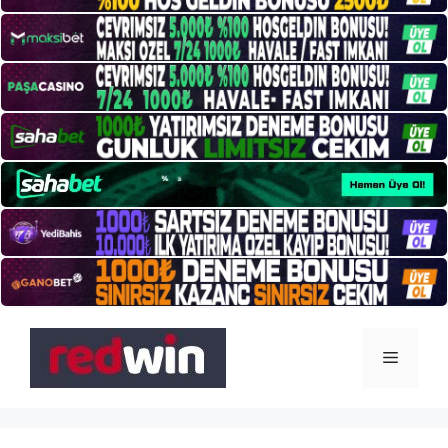
İçeriğe
atla
Menü