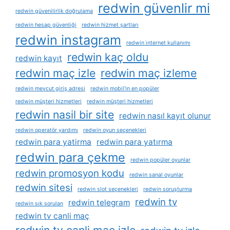
redwin güvenlir mi
redwin güvenilirlik doğrulama
redwin hesap güvenliği
redwin hizmet şartları
redwin instagram
redwin i̇nternet kullanımı
redwin kaç oldu
redwin kayıt
redwin maç izle
redwin maç izleme
redwin mevcut giriş adresi
redwin mobil'in en popüler
redwin müşteri hizmetleri
redwin müşteri hizmetleri
redwin nasil bir site
redwin nasıl kayıt olunur
redwin operatör yardımı
redwin oyun seçenekleri
redwin para yatirma
redwin para yatırma
redwin para çekme
redwin popüler oyunlar
redwin promosyon kodu
redwin sanal oyunlar
redwin sitesi
redwin slot seçenekleri
redwin soruşturma
redwin tv
redwin telegram
redwin sık sorulan
redwin tv canli maç