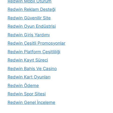
Redwin Mobil Oturum
Redwin Reklam Desteği
Redwin Güvenilir Site
Redwin Oyun Endüstrisi
Redwin Giriş Yardımı
Redwin Çeşitli Promosyonlar
Redwin Platform Çeşitliliği
Redwin Kayıt Süreci
Redwin Bahis Ve Casino
Redwin Kart Oyunları
Redwin Ödeme
Redwin Spor Sitesi
Redwin Genel İnceleme