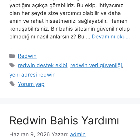
yaptığını açıkça görebiliriz. Bu ekip, ihtiyacınız
olan her şeyde size yardımcı olabilir ve daha
emin ve rahat hissetmenizi sağlayabilir. Hemen
konuşabilirsiniz. Bir bahis sitesinin güvenilir olup
olmadığını nasıl anlarsınız? Bu …
Devamını oku…
Kategoriler
Redwin
Etiketler
redwin destek ekibi
,
redwin veri güvenliği
,
yeni adresi redwin
Yorum yap
Redwin Bahis Yardımı
Haziran 9, 2026
Yazarı:
admin