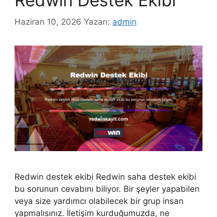
Redwin Destek Ekibi
Haziran 10, 2026
Yazarı:
admin
Redwin destek ekibi Redwin saha destek ekibi
bu sorunun cevabını biliyor. Bir şeyler yapabilen
veya size yardımcı olabilecek bir grup insan
yapmalısınız. İletişim kurduğumuzda, ne