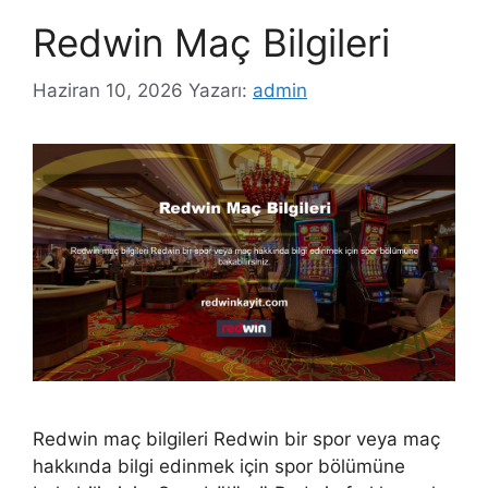
Redwin Maç Bilgileri
Haziran 10, 2026
Yazarı:
admin
Redwin maç bilgileri Redwin bir spor veya maç
hakkında bilgi edinmek için spor bölümüne