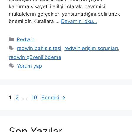
kaldırma şikayeti ile ilgili olarak, çevrimiçi
makalelerin gerçekleri yansıtmadığını belirtmek
önemlidir. Kurallara …
Devamını oku…
Kategoriler
Redwin
Etiketler
redwin bahis sitesi
,
redwin erişim sorunları
,
redwin güvenli ödeme
Yorum yap
Sayfa
Sayfa
Sayfa
1
2
…
19
Sonraki
→
Son Yazılar