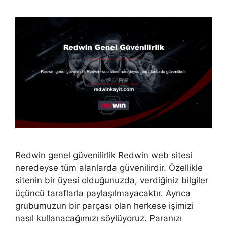
Redwin genel güvenilirlik Redwin web sitesi
neredeyse tüm alanlarda güvenilirdir. Özellikle
sitenin bir üyesi olduğunuzda, verdiğiniz bilgiler
üçüncü taraflarla paylaşılmayacaktır. Ayrıca
grubumuzun bir parçası olan herkese işimizi
nasıl kullanacağımızı söylüyoruz. Paranızı