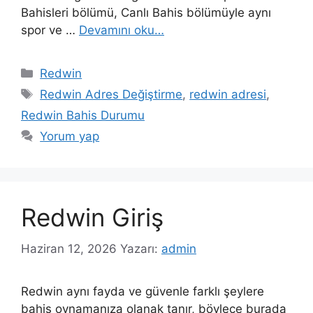
Bahisleri bölümü, Canlı Bahis bölümüyle aynı
spor ve …
Devamını oku…
Kategoriler
Redwin
Etiketler
Redwin Adres Değiştirme
,
redwin adresi
,
Redwin Bahis Durumu
Yorum yap
Redwin Giriş
Haziran 12, 2026
Yazarı:
admin
Redwin aynı fayda ve güvenle farklı şeylere
bahis oynamanıza olanak tanır, böylece burada