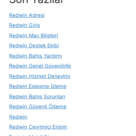
Redwin Adresi
Redwin Giriş
Redwin Maç Bilgileri
Redwin Destek Ekibi
Redwin Bahis Yardımı
Redwin Genel Güvenilirlik
Redwin Hizmet Deneyimi
Redwin Eşleşme İzleme
Redwin Bahis Sorunları
Redwin Güvenli Ödeme
Redwin
Redwin Çevrimiçi Erişim