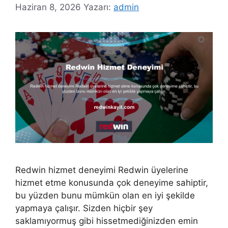
Haziran 8, 2026
Yazarı:
admin
Redwin hizmet deneyimi Redwin üyelerine
hizmet etme konusunda çok deneyime sahiptir,
bu yüzden bunu mümkün olan en iyi şekilde
yapmaya çalışır. Sizden hiçbir şey
saklamıyormuş gibi hissetmediğinizden emin