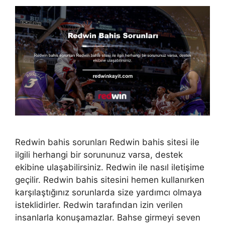
Redwin bahis sorunları Redwin bahis sitesi ile
ilgili herhangi bir sorununuz varsa, destek
ekibine ulaşabilirsiniz. Redwin ile nasıl iletişime
geçilir. Redwin bahis sitesini hemen kullanırken
karşılaştığınız sorunlarda size yardımcı olmaya
isteklidirler. Redwin tarafından izin verilen
insanlarla konuşamazlar. Bahse girmeyi seven