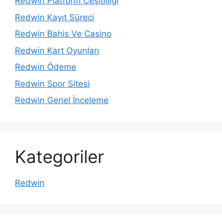
Redwin Platform Çeşitliliği
Redwin Kayıt Süreci
Redwin Bahis Ve Casino
Redwin Kart Oyunları
Redwin Ödeme
Redwin Spor Sitesi
Redwin Genel İnceleme
Kategoriler
Redwin