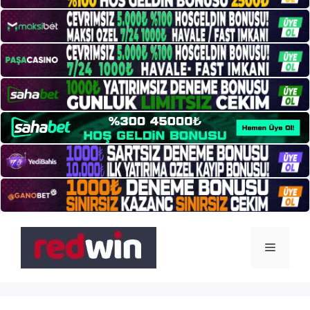
İçeriğe
atla
Menü