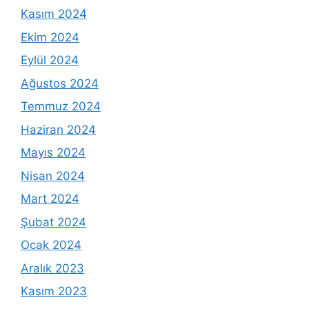
Kasım 2024
Ekim 2024
Eylül 2024
Ağustos 2024
Temmuz 2024
Haziran 2024
Mayıs 2024
Nisan 2024
Mart 2024
Şubat 2024
Ocak 2024
Aralık 2023
Kasım 2023