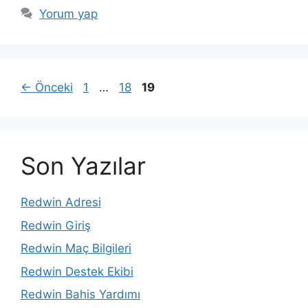
Yorum yap
Sayfa
Sayfa
Sayfa
←
Önceki
1
…
18
19
Son Yazılar
Redwin Adresi
Redwin Giriş
Redwin Maç Bilgileri
Redwin Destek Ekibi
Redwin Bahis Yardımı