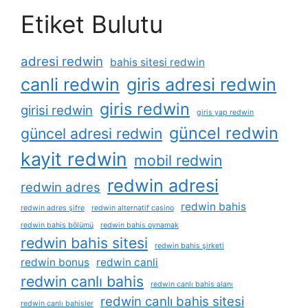
Etiket Bulutu
adresi redwin
bahis sitesi redwin
canli redwin
giris adresi redwin
giris redwin
girisi redwin
giris yap redwin
güncel redwin
güncel adresi redwin
kayit redwin
mobil redwin
redwin adresi
redwin adres
redwin bahis
redwin adres şifre
redwin alternatif casino
redwin bahis bölümü
redwin bahis oynamak
redwin bahis sitesi
redwin bahis şirketi
redwin bonus
redwin canli
redwin canlı bahis
redwin canlı bahis alanı
redwin canlı bahis sitesi
redwin canlı bahisler