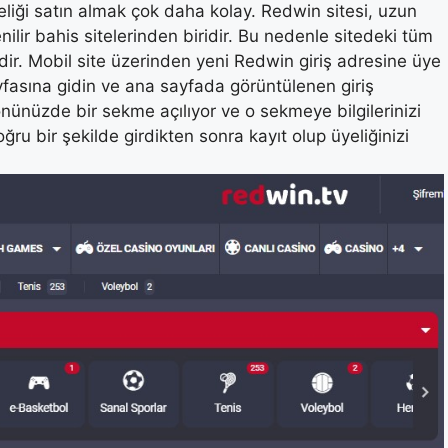
neliği satın almak çok daha kolay. Redwin sitesi, uzun
enilir bahis sitelerinden biridir. Bu nedenle sitedeki tüm
edir. Mobil site üzerinden yeni Redwin giriş adresine üye
fasına gidin ve ana sayfada görüntülenen giriş
önünüzde bir sekme açılıyor ve o sekmeye bilgilerinizi
doğru bir şekilde girdikten sonra kayıt olup üyeliğinizi