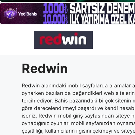
İçeriğe
atla
Redwin
Redwin alanındaki mobil sayfalarda aramalar art
oynarken bazıları da beğendikleri web sitelerin
tercih ediyor. Bahis pazarındaki birçok sitenin 
göre derecelendirmeyi başardı ve kendi hesabın
iseniz, Redwin mobil giriş sayfasından siteye h
oynadığınız oyunları mobil sayfanızdan oynam
çeşitliliği, kullanıcıların ilgisini çekmeyi ve s