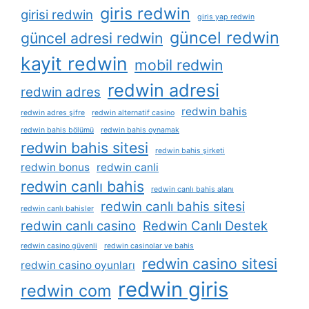
giris redwin
girisi redwin
giris yap redwin
güncel redwin
güncel adresi redwin
kayit redwin
mobil redwin
redwin adresi
redwin adres
redwin bahis
redwin adres şifre
redwin alternatif casino
redwin bahis bölümü
redwin bahis oynamak
redwin bahis sitesi
redwin bahis şirketi
redwin bonus
redwin canli
redwin canlı bahis
redwin canlı bahis alanı
redwin canlı bahis sitesi
redwin canlı bahisler
redwin canlı casino
Redwin Canlı Destek
redwin casino güvenli
redwin casinolar ve bahis
redwin casino sitesi
redwin casino oyunları
redwin giris
redwin com