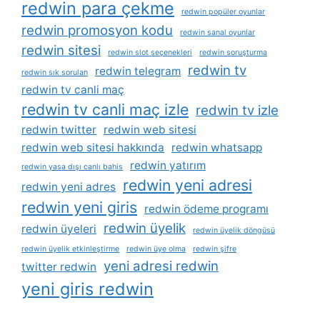
redwin para çekme
redwin popüler oyunlar
redwin promosyon kodu
redwin sanal oyunlar
redwin sitesi
redwin slot seçenekleri
redwin soruşturma
redwin tv
redwin telegram
redwin sık sorulan
redwin tv canli maç
redwin tv canli maç izle
redwin tv izle
redwin twitter
redwin web sitesi
redwin web sitesi hakkında
redwin whatsapp
redwin yatırım
redwin yasa dışı canlı bahis
redwin yeni adresi
redwin yeni adres
redwin yeni giris
redwin ödeme programı
redwin üyelik
redwin üyeleri
redwin üyelik döngüsü
redwin üyelik etkinleştirme
redwin üye olma
redwin şifre
yeni adresi redwin
twitter redwin
yeni giris redwin