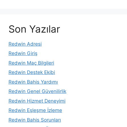
Son Yazılar
Redwin Adresi
Redwin Giriş
Redwin Maç Bilgileri
Redwin Destek Ekibi
Redwin Bahis Yardımı
Redwin Genel Güvenilirlik
Redwin Hizmet Deneyimi
Redwin Eşleşme İzleme
Redwin Bahis Sorunları