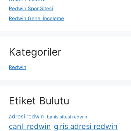
Redwin Spor Sitesi
Redwin Genel İnceleme
Kategoriler
Redwin
Etiket Bulutu
adresi redwin
bahis sitesi redwin
canli redwin
giris adresi redwin