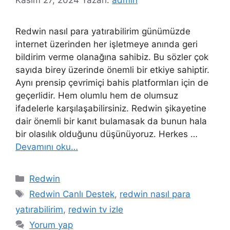
Redwin nasıl para yatırabilirim günümüzde
internet üzerinden her işletmeye anında geri
bildirim verme olanağına sahibiz. Bu sözler çok
sayıda birey üzerinde önemli bir etkiye sahiptir.
Aynı prensip çevrimiçi bahis platformları için de
geçerlidir. Hem olumlu hem de olumsuz
ifadelerle karşılaşabilirsiniz. Redwin şikayetine
dair önemli bir kanıt bulamasak da bunun hala
bir olasılık olduğunu düşünüyoruz. Herkes …
Devamını oku…
Kategoriler
Redwin
Etiketler
Redwin Canlı Destek
,
redwin nasıl para
yatırabilirim
,
redwin tv izle
Yorum yap