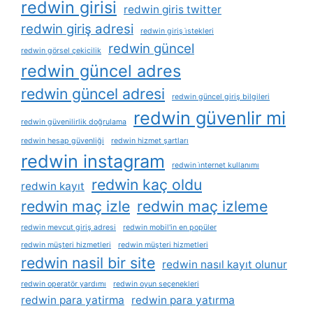
redwin girisi
redwin giris twitter
redwin giriş adresi
redwin giriş i̇stekleri
redwin güncel
redwin görsel çekicilik
redwin güncel adres
redwin güncel adresi
redwin güncel giriş bilgileri
redwin güvenlir mi
redwin güvenilirlik doğrulama
redwin hesap güvenliği
redwin hizmet şartları
redwin instagram
redwin i̇nternet kullanımı
redwin kaç oldu
redwin kayıt
redwin maç izle
redwin maç izleme
redwin mevcut giriş adresi
redwin mobil'in en popüler
redwin müşteri hizmetleri
redwin müşteri hizmetleri
redwin nasil bir site
redwin nasıl kayıt olunur
redwin operatör yardımı
redwin oyun seçenekleri
redwin para yatirma
redwin para yatırma