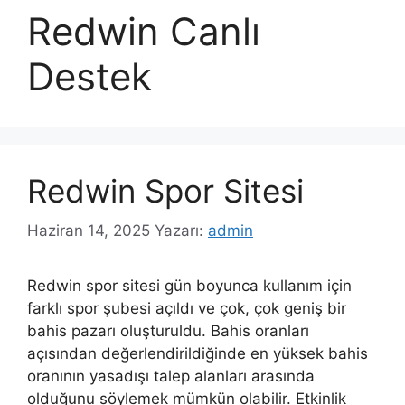
Redwin Canlı
Destek
Redwin Spor Sitesi
Haziran 14, 2025
Yazarı:
admin
Redwin spor sitesi gün boyunca kullanım için
farklı spor şubesi açıldı ve çok, çok geniş bir
bahis pazarı oluşturuldu. Bahis oranları
açısından değerlendirildiğinde en yüksek bahis
oranının yasadışı talep alanları arasında
olduğunu söylemek mümkün olabilir. Etkinlik