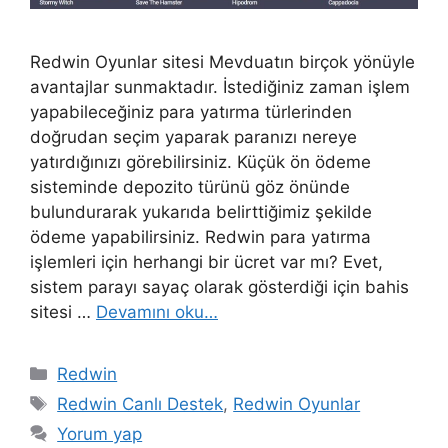
Redwin Oyunlar sitesi Mevduatın birçok yönüyle
avantajlar sunmaktadır. İstediğiniz zaman işlem
yapabileceğiniz para yatırma türlerinden
doğrudan seçim yaparak paranızı nereye
yatırdığınızı görebilirsiniz. Küçük ön ödeme
sisteminde depozito türünü göz önünde
bulundurarak yukarıda belirttiğimiz şekilde
ödeme yapabilirsiniz. Redwin para yatırma
işlemleri için herhangi bir ücret var mı? Evet,
sistem parayı sayaç olarak gösterdiği için bahis
sitesi …
Devamını oku…
Kategoriler
Redwin
Etiketler
Redwin Canlı Destek
,
Redwin Oyunlar
Yorum yap