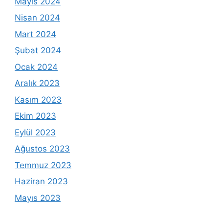
Mayıs 2024
Nisan 2024
Mart 2024
Şubat 2024
Ocak 2024
Aralık 2023
Kasım 2023
Ekim 2023
Eylül 2023
Ağustos 2023
Temmuz 2023
Haziran 2023
Mayıs 2023