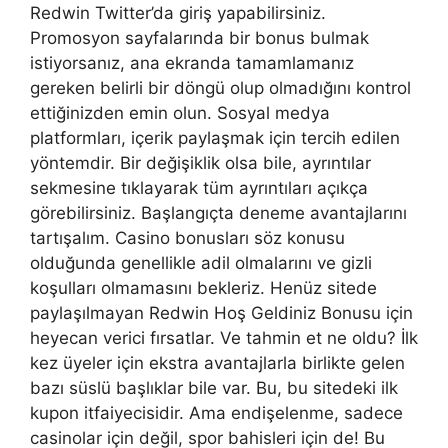
Redwin Twitter’da giriş yapabilirsiniz.
Promosyon sayfalarında bir bonus bulmak
istiyorsanız, ana ekranda tamamlamanız
gereken belirli bir döngü olup olmadığını kontrol
ettiğinizden emin olun. Sosyal medya
platformları, içerik paylaşmak için tercih edilen
yöntemdir. Bir değişiklik olsa bile, ayrıntılar
sekmesine tıklayarak tüm ayrıntıları açıkça
görebilirsiniz. Başlangıçta deneme avantajlarını
tartışalım. Casino bonusları söz konusu
olduğunda genellikle adil olmalarını ve gizli
koşulları olmamasını bekleriz. Henüz sitede
paylaşılmayan Redwin Hoş Geldiniz Bonusu için
heyecan verici fırsatlar. Ve tahmin et ne oldu? İlk
kez üyeler için ekstra avantajlarla birlikte gelen
bazı süslü başlıklar bile var. Bu, bu sitedeki ilk
kupon itfaiyecisidir. Ama endişelenme, sadece
casinolar için değil, spor bahisleri için de! Bu