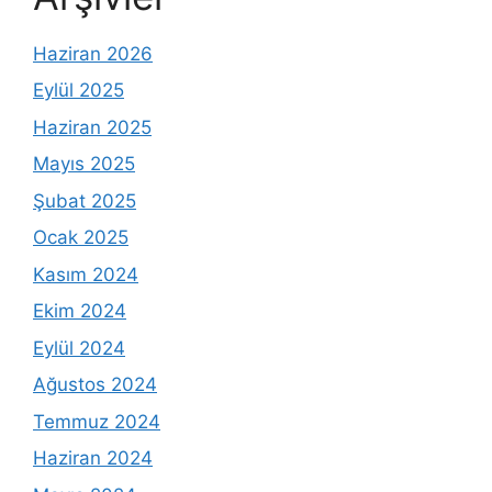
Haziran 2026
Eylül 2025
Haziran 2025
Mayıs 2025
Şubat 2025
Ocak 2025
Kasım 2024
Ekim 2024
Eylül 2024
Ağustos 2024
Temmuz 2024
Haziran 2024