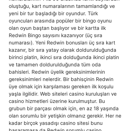
oluştuğu, kart numaralarının tamamlandığı ve
yeni bir tur başladığı bir oyundur. Türk
oyuncuları arasında popüler bir bingo oyunu
olan oyun baştan başlıyor ve bir kartta ilk
Redwin Bingo sayısını kazanıyor (üç sıra
numarası). Yeni Redwin bonusları üç sıra kart
kazanır, bir sıra yatay olarak doldurulduğunda
birinci platin, ikinci sıra dolduğunda ikinci platin
ve tamamen doldurulduğunda tüm oda
bahisleri. Redwin üyelik gereksinimlerinin
gereksinimleri nelerdir. Bir bahisçinin Redwin
üye olmak için karşılaması gereken ilk koşulu
yaşla ilgilidir. Web siteleri casino kuruluşları ve
casino hizmetleri üzerine kurulmuştur. Bu
grubun bir parçası olmak için, en az 18 yaşında
olan sorumlu bir yetişkin olmanız gerekir. Her ne
kadar birçok yasadışı casino sitesi bunu
başaramasa da Redwin sorumlu casino