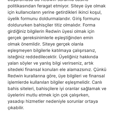
politikasından feragat etmiyor. Siteye üye olmak
için kullanıcıların yerine getirdikleri ikinci koşul,
üyelik formunu doldurmalarıdır. Giriş formunu
doldururken bahisçiler titiz olmalıdır. Forma
girdiğiniz bilgilerin Redwin üyesi olmak için
gerçek gereksinimlerle eşleştiğinden emin
olmak önemlidir. Siteye gerçek olanla
eşleşmeyen bilgilerle katılmaya çalışırsanız,
isteğiniz reddedilecektir. Üyeliğiniz hakkında
yalan söyler ve yanlış bilgi verirseniz, artık
sitedeki finansal konuları ele alamazsınız. Çünkü
Redwin kurallarına göre, üye bilgileri ve finansal
işlemlerde kullanılan bilgiler eşleşmelidir. Canlı
bahis siteleri, bahisçilere iyi oranlar sağlamak ve
üyelerini mutlu etmek için çok çalışırken,
yasadışı hizmetler nedeniyle sorunlar ortaya
çıkabilir.