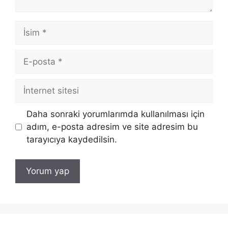
İsim
E-
posta
İnternet
sitesi
Daha sonraki yorumlarımda kullanılması için
adım, e-posta adresim ve site adresim bu
tarayıcıya kaydedilsin.