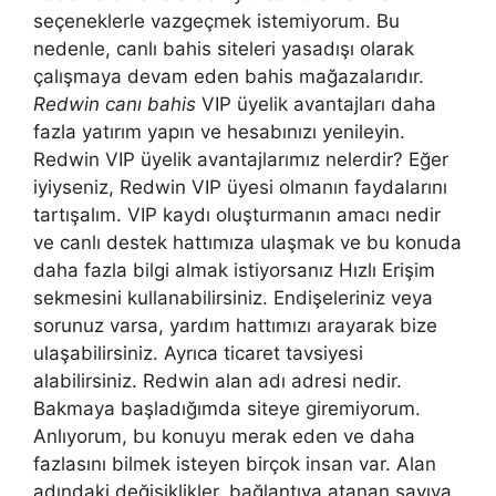
seçeneklerle vazgeçmek istemiyorum. Bu
nedenle, canlı bahis siteleri yasadışı olarak
çalışmaya devam eden bahis mağazalarıdır.
Redwin canı bahis
VIP üyelik avantajları daha
fazla yatırım yapın ve hesabınızı yenileyin.
Redwin VIP üyelik avantajlarımız nelerdir? Eğer
iyiyseniz, Redwin VIP üyesi olmanın faydalarını
tartışalım. VIP kaydı oluşturmanın amacı nedir
ve canlı destek hattımıza ulaşmak ve bu konuda
daha fazla bilgi almak istiyorsanız Hızlı Erişim
sekmesini kullanabilirsiniz. Endişeleriniz veya
sorunuz varsa, yardım hattımızı arayarak bize
ulaşabilirsiniz. Ayrıca ticaret tavsiyesi
alabilirsiniz. Redwin alan adı adresi nedir.
Bakmaya başladığımda siteye giremiyorum.
Anlıyorum, bu konuyu merak eden ve daha
fazlasını bilmek isteyen birçok insan var. Alan
adındaki değişiklikler, bağlantıya atanan sayıya