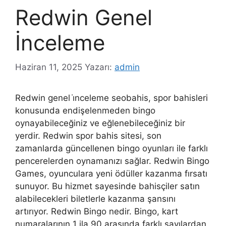
Redwin Genel
İnceleme
Haziran 11, 2025
Yazarı:
admin
Redwin genel i̇nceleme seobahis, spor bahisleri
konusunda endişelenmeden bingo
oynayabileceğiniz ve eğlenebileceğiniz bir
yerdir. Redwin spor bahis sitesi, son
zamanlarda güncellenen bingo oyunları ile farklı
pencerelerden oynamanızı sağlar. Redwin Bingo
Games, oyunculara yeni ödüller kazanma fırsatı
sunuyor. Bu hizmet sayesinde bahisçiler satın
alabilecekleri biletlerle kazanma şansını
artırıyor. Redwin Bingo nedir. Bingo, kart
numaralarının 1 ila 90 arasında farklı sayılardan