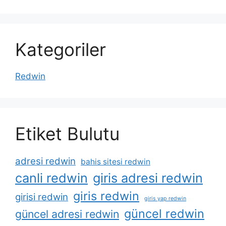
Kategoriler
Redwin
Etiket Bulutu
adresi redwin
bahis sitesi redwin
canli redwin
giris adresi redwin
giris redwin
girisi redwin
giris yap redwin
güncel redwin
güncel adresi redwin