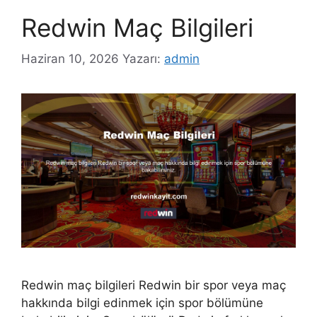
Redwin Maç Bilgileri
Haziran 10, 2026
Yazarı:
admin
Redwin maç bilgileri Redwin bir spor veya maç
hakkında bilgi edinmek için spor bölümüne