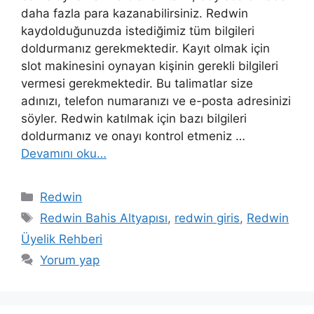
daha fazla para kazanabilirsiniz. Redwin
kaydolduğunuzda istediğimiz tüm bilgileri
doldurmanız gerekmektedir. Kayıt olmak için
slot makinesini oynayan kişinin gerekli bilgileri
vermesi gerekmektedir. Bu talimatlar size
adınızı, telefon numaranızı ve e-posta adresinizi
söyler. Redwin katılmak için bazı bilgileri
doldurmanız ve onayı kontrol etmeniz …
Devamını oku…
Kategoriler
Redwin
Etiketler
Redwin Bahis Altyapısı
,
redwin giris
,
Redwin
Üyelik Rehberi
Yorum yap