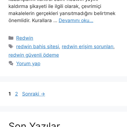
kaldırma şikayeti ile ilgili olarak, çevrimiçi
makalelerin gerçekleri yansıtmadığını belirtmek
önemlidir. Kurallara …
Devamını oku…
Kategoriler
Redwin
Etiketler
redwin bahis sitesi
,
redwin erişim sorunları
,
redwin güvenli ödeme
Yorum yap
Sayfa
Sayfa
1
2
Sonraki
→
Son Yazılar