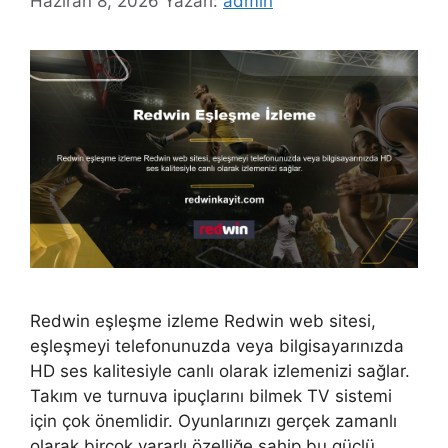
Haziran 8, 2026
Yazarı:
admin
Redwin eşleşme izleme Redwin web sitesi,
eşleşmeyi telefonunuzda veya bilgisayarınızda
HD ses kalitesiyle canlı olarak izlemenizi sağlar.
Takım ve turnuva ipuçlarını bilmek TV sistemi
için çok önemlidir. Oyunlarınızı gerçek zamanlı
olarak birçok yararlı özelliğe sahip bu güçlü