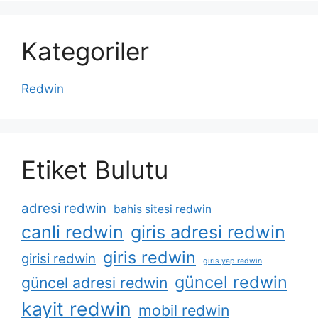
Kategoriler
Redwin
Etiket Bulutu
adresi redwin
bahis sitesi redwin
canli redwin
giris adresi redwin
giris redwin
girisi redwin
giris yap redwin
güncel redwin
güncel adresi redwin
kayit redwin
mobil redwin