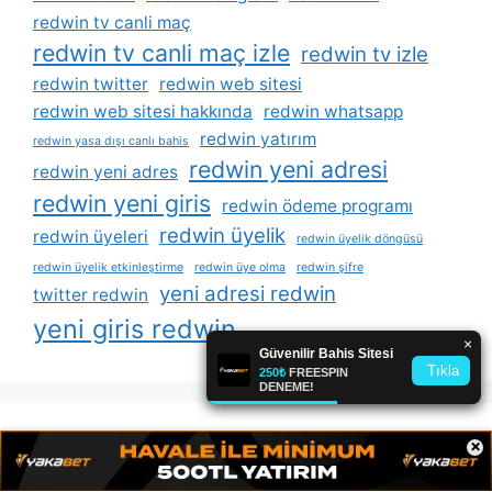
redwin tv canli maç
redwin tv canli maç izle
redwin tv izle
redwin twitter
redwin web sitesi
redwin web sitesi hakkında
redwin whatsapp
redwin yatırım
redwin yasa dışı canlı bahis
redwin yeni adresi
redwin yeni adres
redwin yeni giris
redwin ödeme programı
redwin üyelik
redwin üyeleri
redwin üyelik döngüsü
redwin üyelik etkinleştirme
redwin üye olma
redwin şifre
yeni adresi redwin
twitter redwin
yeni giris redwin
×
Arşivler