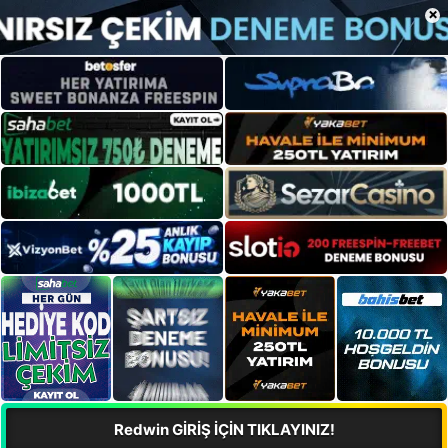
×
Redwin GİRİŞ İÇİN TIKLAYINIZ!