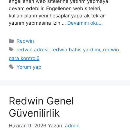
engellenen web sitelerine yatırım yapmaya
devam edebilir. Engellenen web siteleri,
kullanıcıların yeni hesaplar yaparak tekrar
yatırım yapmasına izin …
Devamını oku…
Kategoriler
Redwin
Etiketler
redwin adresi
,
redwin bahis yardımı
,
redwin
para kontrolü
Yorum yap
Redwin Genel
Güvenilirlik
Haziran 9, 2026
Yazarı:
admin