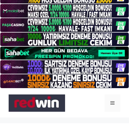
İçeriğe
atla
Menü