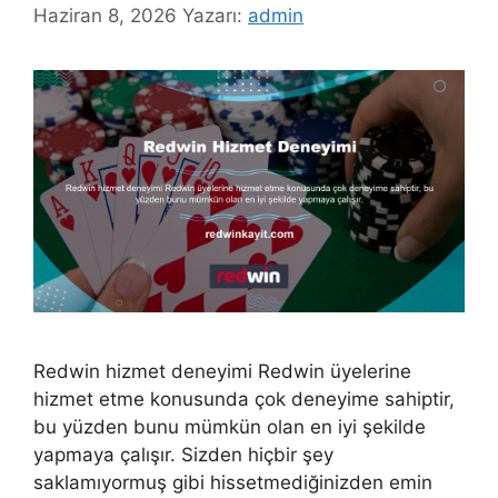
Haziran 8, 2026
Yazarı:
admin
Redwin hizmet deneyimi Redwin üyelerine
hizmet etme konusunda çok deneyime sahiptir,
bu yüzden bunu mümkün olan en iyi şekilde
yapmaya çalışır. Sizden hiçbir şey
saklamıyormuş gibi hissetmediğinizden emin