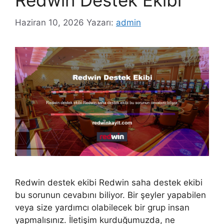
Redwin Destek Ekibi
Haziran 10, 2026
Yazarı:
admin
Redwin destek ekibi Redwin saha destek ekibi
bu sorunun cevabını biliyor. Bir şeyler yapabilen
veya size yardımcı olabilecek bir grup insan
yapmalısınız. İletişim kurduğumuzda, ne