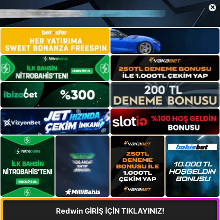
×
Redwin GİRİŞ İÇİN TIKLAYINIZ!