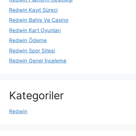
Redwin Kayıt Süreci
Redwin Bahis Ve Casino
Redwin Kart Oyunları
Redwin Ödeme
Redwin Spor Sitesi
Redwin Genel İnceleme
Kategoriler
Redwin