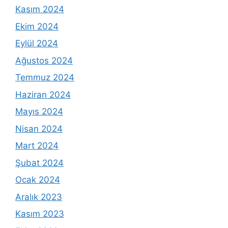
Kasım 2024
Ekim 2024
Eylül 2024
Ağustos 2024
Temmuz 2024
Haziran 2024
Mayıs 2024
Nisan 2024
Mart 2024
Şubat 2024
Ocak 2024
Aralık 2023
Kasım 2023