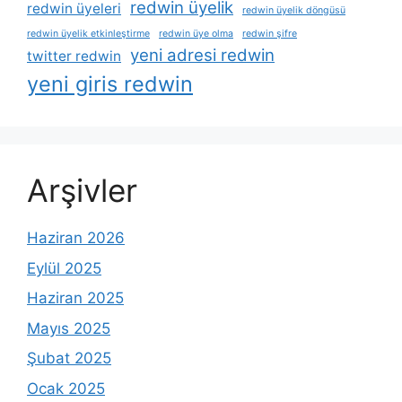
redwin üyelik
redwin üyeleri
redwin üyelik döngüsü
redwin üyelik etkinleştirme
redwin üye olma
redwin şifre
yeni adresi redwin
twitter redwin
yeni giris redwin
Arşivler
Haziran 2026
Eylül 2025
Haziran 2025
Mayıs 2025
Şubat 2025
Ocak 2025