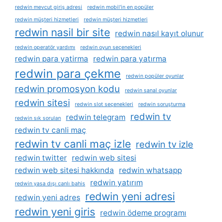
redwin mevcut giriş adresi
redwin mobil'in en popüler
redwin müşteri hizmetleri
redwin müşteri hizmetleri
redwin nasil bir site
redwin nasıl kayıt olunur
redwin operatör yardımı
redwin oyun seçenekleri
redwin para yatirma
redwin para yatırma
redwin para çekme
redwin popüler oyunlar
redwin promosyon kodu
redwin sanal oyunlar
redwin sitesi
redwin slot seçenekleri
redwin soruşturma
redwin tv
redwin telegram
redwin sık sorulan
redwin tv canli maç
redwin tv canli maç izle
redwin tv izle
redwin twitter
redwin web sitesi
redwin web sitesi hakkında
redwin whatsapp
redwin yatırım
redwin yasa dışı canlı bahis
redwin yeni adresi
redwin yeni adres
redwin yeni giris
redwin ödeme programı