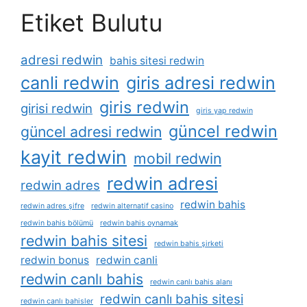
Etiket Bulutu
adresi redwin
bahis sitesi redwin
canli redwin
giris adresi redwin
giris redwin
girisi redwin
giris yap redwin
güncel redwin
güncel adresi redwin
kayit redwin
mobil redwin
redwin adresi
redwin adres
redwin bahis
redwin adres şifre
redwin alternatif casino
redwin bahis bölümü
redwin bahis oynamak
redwin bahis sitesi
redwin bahis şirketi
redwin bonus
redwin canli
redwin canlı bahis
redwin canlı bahis alanı
redwin canlı bahis sitesi
redwin canlı bahisler