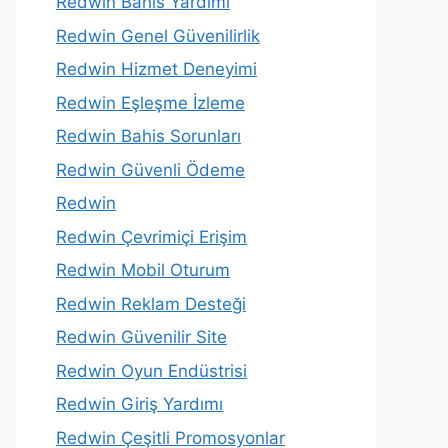
Redwin Bahis Yardımı
Redwin Genel Güvenilirlik
Redwin Hizmet Deneyimi
Redwin Eşleşme İzleme
Redwin Bahis Sorunları
Redwin Güvenli Ödeme
Redwin
Redwin Çevrimiçi Erişim
Redwin Mobil Oturum
Redwin Reklam Desteği
Redwin Güvenilir Site
Redwin Oyun Endüstrisi
Redwin Giriş Yardımı
Redwin Çeşitli Promosyonlar