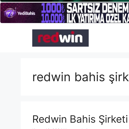
İçeriğe
atla
redwin bahis şirk
Redwin Bahis Şirketi