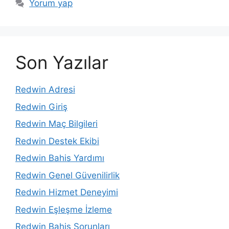
Yorum yap
Son Yazılar
Redwin Adresi
Redwin Giriş
Redwin Maç Bilgileri
Redwin Destek Ekibi
Redwin Bahis Yardımı
Redwin Genel Güvenilirlik
Redwin Hizmet Deneyimi
Redwin Eşleşme İzleme
Redwin Bahis Sorunları