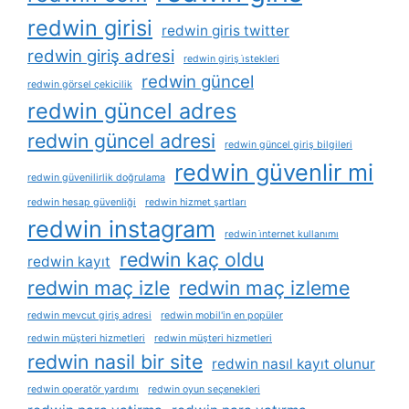
redwin girisi
redwin giris twitter
redwin giriş adresi
redwin giriş i̇stekleri
redwin güncel
redwin görsel çekicilik
redwin güncel adres
redwin güncel adresi
redwin güncel giriş bilgileri
redwin güvenlir mi
redwin güvenilirlik doğrulama
redwin hesap güvenliği
redwin hizmet şartları
redwin instagram
redwin i̇nternet kullanımı
redwin kaç oldu
redwin kayıt
redwin maç izle
redwin maç izleme
redwin mevcut giriş adresi
redwin mobil'in en popüler
redwin müşteri hizmetleri
redwin müşteri hizmetleri
redwin nasil bir site
redwin nasıl kayıt olunur
redwin operatör yardımı
redwin oyun seçenekleri