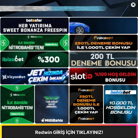
×
Redwin GİRİŞ İÇİN TIKLAYINIZ!