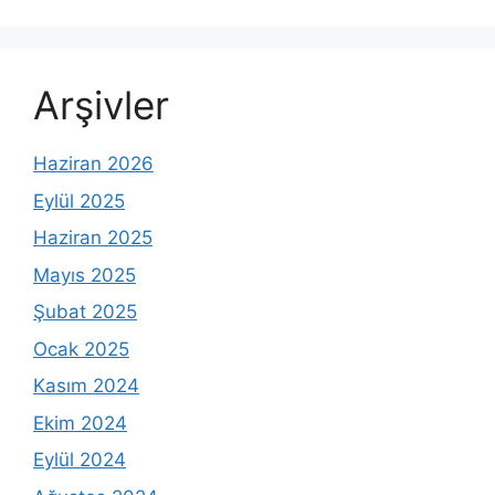
Arşivler
Haziran 2026
Eylül 2025
Haziran 2025
Mayıs 2025
Şubat 2025
Ocak 2025
Kasım 2024
Ekim 2024
Eylül 2024