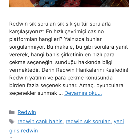
Redwin sık sorulan sık sık şu tür sorularla
karşılaşıyoruz: En hızlı çevrimiçi casino
platformları hangileri? Yalnızca bunlar
sorgulanmıyor. Bu makale, bu gibi sorulara yanıt
vererek, hangi bahis şirketinin en hızlı para
çekme seçeneğini sunduğu hakkında bilgi
vermektedir. Derin Redwin Harikalarını Keşfedin!
Redwin yatırım ve para çekme konusunda
birden fazla seçenek sunar. Amaç, oyunculara
seçenekler sunmak …
Devamını oku…
Kategoriler
Redwin
Etiketler
redwin canlı bahis
,
redwin sık sorulan
,
yeni
giris redwin