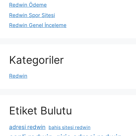
Redwin Ödeme
Redwin Spor Sitesi
Redwin Genel İnceleme
Kategoriler
Redwin
Etiket Bulutu
adresi redwin
bahis sitesi redwin