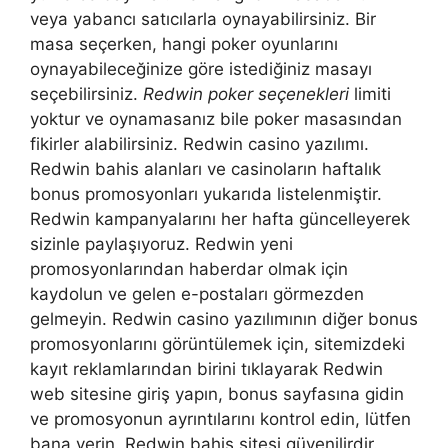
veya yabancı satıcılarla oynayabilirsiniz. Bir
masa seçerken, hangi poker oyunlarını
oynayabileceğinize göre istediğiniz masayı
seçebilirsiniz.
Redwin poker seçenekleri
limiti
yoktur ve oynamasanız bile poker masasından
fikirler alabilirsiniz. Redwin casino yazılımı.
Redwin bahis alanları ve casinoların haftalık
bonus promosyonları yukarıda listelenmiştir.
Redwin kampanyalarını her hafta güncelleyerek
sizinle paylaşıyoruz. Redwin yeni
promosyonlarından haberdar olmak için
kaydolun ve gelen e-postaları görmezden
gelmeyin. Redwin casino yazılımının diğer bonus
promosyonlarını görüntülemek için, sitemizdeki
kayıt reklamlarından birini tıklayarak Redwin
web sitesine giriş yapın, bonus sayfasına gidin
ve promosyonun ayrıntılarını kontrol edin, lütfen
bana verin. Redwin bahis sitesi güvenilirdir.