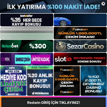
×
Redwin GİRİŞ İÇİN TIKLAYINIZ!