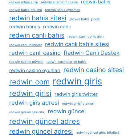
redwin bahis
redwin adres şifre
redwin alternatif casino
redwin bahis bölümü
redwin bahis oynamak
redwin bahis sitesi
redwin bahis şirketi
redwin bonus
redwin canli
redwin canlı bahis
redwin canlı bahis alanı
redwin canlı bahis sitesi
redwin canlı bahisler
redwin canlı casino
Redwin Canlı Destek
redwin casino güvenli
redwin casinolar ve bahis
redwin casino sitesi
redwin casino oyunları
redwin giris
redwin com
redwin girisi
redwin giris twitter
redwin giriş adresi
redwin giriş i̇stekleri
redwin güncel
redwin görsel çekicilik
redwin güncel adres
redwin güncel adresi
redwin güncel giriş bilgileri