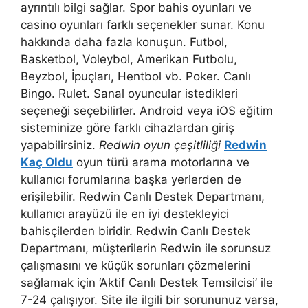
ayrıntılı bilgi sağlar. Spor bahis oyunları ve
casino oyunları farklı seçenekler sunar. Konu
hakkında daha fazla konuşun. Futbol,
Basketbol, Voleybol, Amerikan Futbolu,
Beyzbol, İpuçları, Hentbol vb. Poker. Canlı
Bingo. Rulet. Sanal oyuncular istedikleri
seçeneği seçebilirler. Android veya iOS eğitim
sisteminize göre farklı cihazlardan giriş
yapabilirsiniz.
Redwin oyun çeşitliliği
Redwin
Kaç Oldu
oyun türü arama motorlarına ve
kullanıcı forumlarına başka yerlerden de
erişilebilir. Redwin Canlı Destek Departmanı,
kullanıcı arayüzü ile en iyi destekleyici
bahisçilerden biridir. Redwin Canlı Destek
Departmanı, müşterilerin Redwin ile sorunsuz
çalışmasını ve küçük sorunları çözmelerini
sağlamak için ‘Aktif Canlı Destek Temsilcisi’ ile
7-24 çalışıyor. Site ile ilgili bir sorununuz varsa,