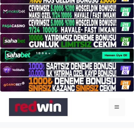
İçeriğe
atla
Menü