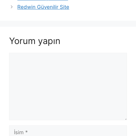
Redwin Güvenilir Site
Yorum yapın
Yorum
İsim