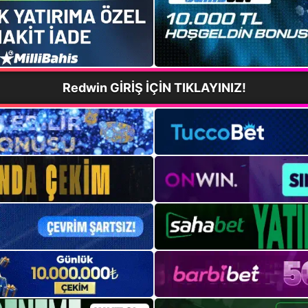
Redwin GİRİŞ İÇİN TIKLAYINIZ!