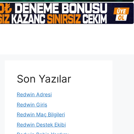
Son Yazılar
Redwin Adresi
Redwin Giriş
Redwin Maç Bilgileri
Redwin Destek Ekibi