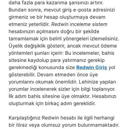
daha fazla para kazanma şansınızı artırır.
Bundan sonra, mevcut giriş e-posta adresinizi
girmeniz ve bir hesap oluşturmaya devam
etmeniz yeterlidir.
Redwin i̇nceleme sistem
hesabınızın açılmasını doğru bir şekilde
tamamlamak için belirli yönergeleri izlemelisiniz.
Üyelik değişiklik gösterir, ancak mevcut ödeme
yöntemleri şunları içerir: Bu incelemeler, bahis
sitesine kaydolup para yatırmanız gerekip
gerekmediği konusunda size
Redwin Giriş
yol
gösterebilir. Devam etmeden önce üye
yorumlarını okumak önemlidir. Lehinize yapılan
yorumlar incelenerek sizler için bilgi toplanıyor.
İlk adım bahis sitesine üye olmaktır. Hesabınızı
oluşturmak için birkaç adım gereklidir.
Karşılaştığınız Redwin hesabı ile ilgili herhangi
bir itiraz veya olumsuz yorum bulunmamaktadır.