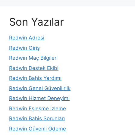
Son Yazılar
Redwin Adresi
Redwin Giriş
Redwin Maç Bilgileri
Redwin Destek Ekibi
Redwin Bahis Yardımı
Redwin Genel Güvenilirlik
Redwin Hizmet Deneyimi
Redwin Eşleşme İzleme
Redwin Bahis Sorunları
Redwin Güvenli Ödeme