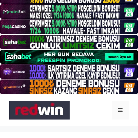
İçeriğe
atla
Menü