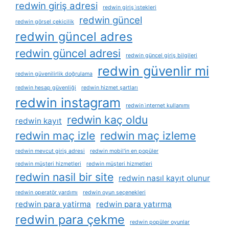
redwin giriş adresi
redwin giriş i̇stekleri
redwin güncel
redwin görsel çekicilik
redwin güncel adres
redwin güncel adresi
redwin güncel giriş bilgileri
redwin güvenlir mi
redwin güvenilirlik doğrulama
redwin hesap güvenliği
redwin hizmet şartları
redwin instagram
redwin i̇nternet kullanımı
redwin kaç oldu
redwin kayıt
redwin maç izle
redwin maç izleme
redwin mevcut giriş adresi
redwin mobil'in en popüler
redwin müşteri hizmetleri
redwin müşteri hizmetleri
redwin nasil bir site
redwin nasıl kayıt olunur
redwin operatör yardımı
redwin oyun seçenekleri
redwin para yatirma
redwin para yatırma
redwin para çekme
redwin popüler oyunlar