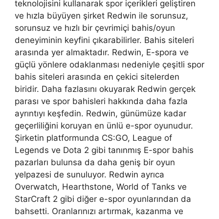
teknolojisini kullanarak spor içerikleri geliştiren
ve hızla büyüyen şirket Redwin ile sorunsuz,
sorunsuz ve hızlı bir çevrimiçi bahis/oyun
deneyiminin keyfini çıkarabilirler. Bahis siteleri
arasında yer almaktadır. Redwin, E-spora ve
güçlü yönlere odaklanması nedeniyle çeşitli spor
bahis siteleri arasında en çekici sitelerden
biridir. Daha fazlasını okuyarak Redwin gerçek
parası ve spor bahisleri hakkında daha fazla
ayrıntıyı keşfedin. Redwin, günümüze kadar
geçerliliğini koruyan en ünlü e-spor oyunudur.
Şirketin platformunda CS:GO, League of
Legends ve Dota 2 gibi tanınmış E-spor bahis
pazarları bulunsa da daha geniş bir oyun
yelpazesi de sunuluyor. Redwin ayrıca
Overwatch, Hearthstone, World of Tanks ve
StarCraft 2 gibi diğer e-spor oyunlarından da
bahsetti. Oranlarınızı artırmak, kazanma ve