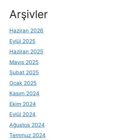
Arşivler
Haziran 2026
Eylül 2025
Haziran 2025
Mayıs 2025
Şubat 2025
Ocak 2025
Kasım 2024
Ekim 2024
Eylül 2024
Ağustos 2024
Temmuz 2024