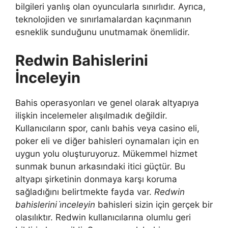
bilgileri yanlış olan oyuncularla sınırlıdır. Ayrıca,
teknolojiden ve sınırlamalardan kaçınmanın
esneklik sunduğunu unutmamak önemlidir.
Redwin Bahislerini
İnceleyin
Bahis operasyonları ve genel olarak altyapıya
ilişkin incelemeler alışılmadık değildir.
Kullanıcıların spor, canlı bahis veya casino eli,
poker eli ve diğer bahisleri oynamaları için en
uygun yolu oluşturuyoruz. Mükemmel hizmet
sunmak bunun arkasındaki itici güçtür. Bu
altyapı şirketinin donmaya karşı koruma
sağladığını belirtmekte fayda var.
Redwin
bahislerini i̇nceleyin
bahisleri sizin için gerçek bir
olasılıktır. Redwin kullanıcılarına olumlu geri