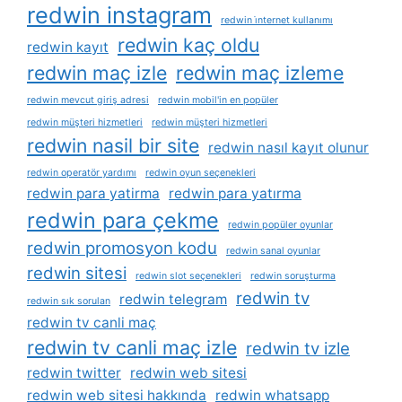
redwin instagram
redwin i̇nternet kullanımı
redwin kaç oldu
redwin kayıt
redwin maç izle
redwin maç izleme
redwin mevcut giriş adresi
redwin mobil'in en popüler
redwin müşteri hizmetleri
redwin müşteri hizmetleri
redwin nasil bir site
redwin nasıl kayıt olunur
redwin operatör yardımı
redwin oyun seçenekleri
redwin para yatirma
redwin para yatırma
redwin para çekme
redwin popüler oyunlar
redwin promosyon kodu
redwin sanal oyunlar
redwin sitesi
redwin slot seçenekleri
redwin soruşturma
redwin tv
redwin telegram
redwin sık sorulan
redwin tv canli maç
redwin tv canli maç izle
redwin tv izle
redwin twitter
redwin web sitesi
redwin web sitesi hakkında
redwin whatsapp