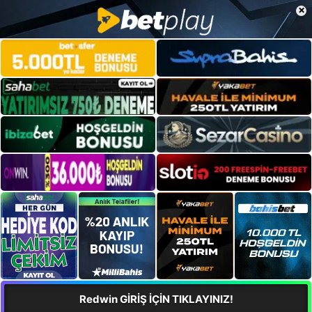
×
Redwin GİRİŞ İÇİN TIKLAYINIZ!