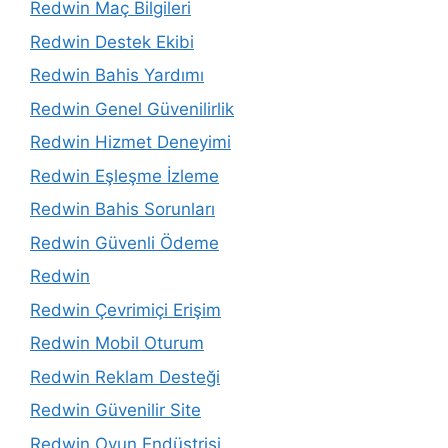
Redwin Maç Bilgileri
Redwin Destek Ekibi
Redwin Bahis Yardımı
Redwin Genel Güvenilirlik
Redwin Hizmet Deneyimi
Redwin Eşleşme İzleme
Redwin Bahis Sorunları
Redwin Güvenli Ödeme
Redwin
Redwin Çevrimiçi Erişim
Redwin Mobil Oturum
Redwin Reklam Desteği
Redwin Güvenilir Site
Redwin Oyun Endüstrisi