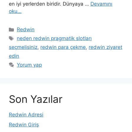
en iyi yerlerden biridir. Dünyaya …
Devamını
oku…
Kategoriler
Redwin
Etiketler
neden redwin pragmatik slotları
seçmelisiniz
,
redwin para çekme
,
redwin ziyaret
edin
Yorum yap
Son Yazılar
Redwin Adresi
Redwin Giriş