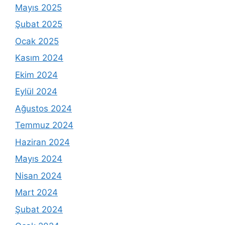
Mayıs 2025
Şubat 2025
Ocak 2025
Kasım 2024
Ekim 2024
Eylül 2024
Ağustos 2024
Temmuz 2024
Haziran 2024
Mayıs 2024
Nisan 2024
Mart 2024
Şubat 2024