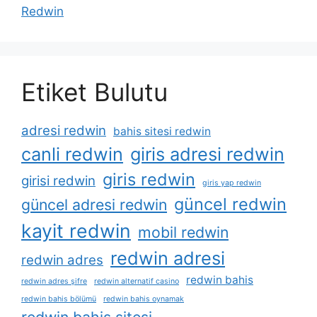
Redwin
Etiket Bulutu
adresi redwin
bahis sitesi redwin
canli redwin
giris adresi redwin
giris redwin
girisi redwin
giris yap redwin
güncel redwin
güncel adresi redwin
kayit redwin
mobil redwin
redwin adresi
redwin adres
redwin bahis
redwin adres şifre
redwin alternatif casino
redwin bahis bölümü
redwin bahis oynamak