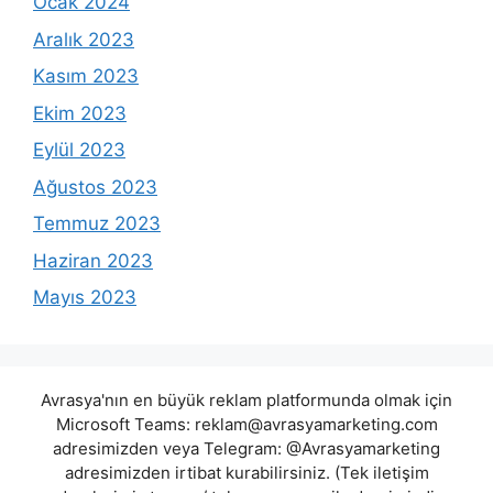
Ocak 2024
Aralık 2023
Kasım 2023
Ekim 2023
Eylül 2023
Ağustos 2023
Temmuz 2023
Haziran 2023
Mayıs 2023
Avrasya'nın en büyük reklam platformunda olmak için
Microsoft Teams:
reklam@avrasyamarketing.com
adresimizden veya Telegram: @Avrasyamarketing
adresimizden irtibat kurabilirsiniz. (Tek iletişim