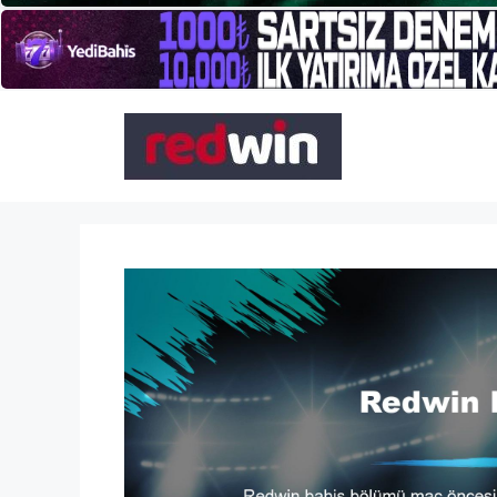
İçeriğe
atla