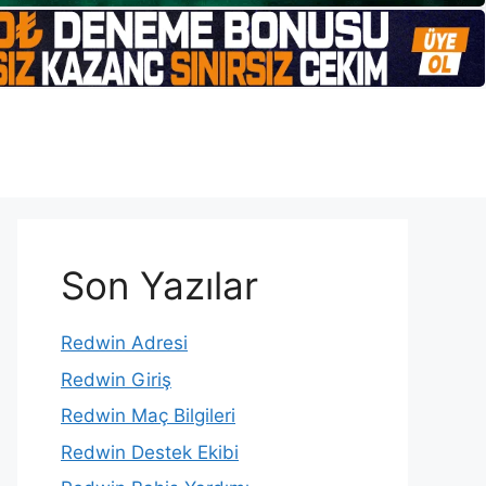
Son Yazılar
Redwin Adresi
Redwin Giriş
Redwin Maç Bilgileri
Redwin Destek Ekibi