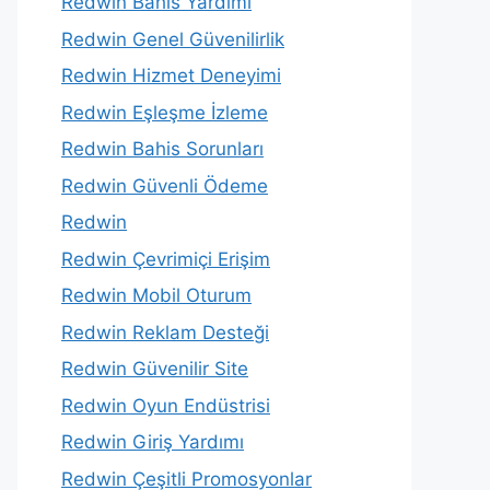
Redwin Bahis Yardımı
Redwin Genel Güvenilirlik
Redwin Hizmet Deneyimi
Redwin Eşleşme İzleme
Redwin Bahis Sorunları
Redwin Güvenli Ödeme
Redwin
Redwin Çevrimiçi Erişim
Redwin Mobil Oturum
Redwin Reklam Desteği
Redwin Güvenilir Site
Redwin Oyun Endüstrisi
Redwin Giriş Yardımı
Redwin Çeşitli Promosyonlar