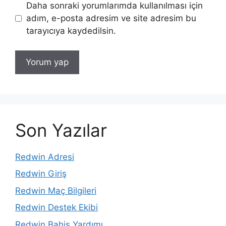
Daha sonraki yorumlarımda kullanılması için
adım, e-posta adresim ve site adresim bu
tarayıcıya kaydedilsin.
Son Yazılar
Redwin Adresi
Redwin Giriş
Redwin Maç Bilgileri
Redwin Destek Ekibi
Redwin Bahis Yardımı