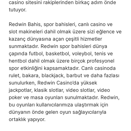
casino sitesini rakiplerinden birkaç adım önde
tutuyor.
Redwin Bahis, spor bahisleri, canlı casino ve
slot makineleri dahil olmak üzere sizi eğlence ve
kazanç dünyasına açan çeşitli hizmetler
sunmaktadır. Redwin spor bahisleri dünya
çapında futbol, ​​basketbol, ​​voleybol, tenis ve
hentbol dahil olmak üzere birçok profesyonel
spor etkinliğini kapsamaktadır. Canlı casinoda
rulet, bakara, blackjack, barbut ve daha fazlası
sunulurken, Redwin Casino’da yüksek
jackpotlar, klasik slotlar, video slotlar, video
poker ve masa oyunları sunulmaktadır. Redwin,
bu oyunları kullanıcılarımıza ulaştırmak için
dünyanın önde gelen oyun sağlayıcılarıyla
ortaklık yapıyor.