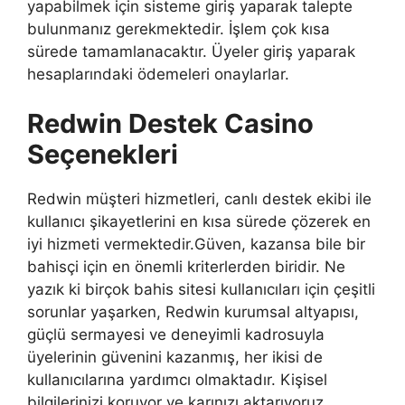
yapabilmek için sisteme giriş yaparak talepte
bulunmanız gerekmektedir. İşlem çok kısa
sürede tamamlanacaktır. Üyeler giriş yaparak
hesaplarındaki ödemeleri onaylarlar.
Redwin Destek Casino
Seçenekleri
Redwin müşteri hizmetleri, canlı destek ekibi ile
kullanıcı şikayetlerini en kısa sürede çözerek en
iyi hizmeti vermektedir.Güven, kazansa bile bir
bahisçi için en önemli kriterlerden biridir. Ne
yazık ki birçok bahis sitesi kullanıcıları için çeşitli
sorunlar yaşarken, Redwin kurumsal altyapısı,
güçlü sermayesi ve deneyimli kadrosuyla
üyelerinin güvenini kazanmış, her ikisi de
kullanıcılarına yardımcı olmaktadır. Kişisel
bilgilerinizi koruyor ve karınızı aktarıyoruz.