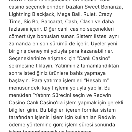
casino seçeneklerinden bazıları Sweet Bonanza,
Lightning Blackjack, Mega Ball, Rulet, Crazy
Time, Sic Bo, Baccarat, Cash, Clash ve daha
fazlasını içerir. Diğer canlı casino seçenekleri
cömert üye bonusları sunar. Sistem listesi aynı
zamanda en son sürümü de içerir. Üyeler yeni
bir giriş deneyimi yoluyla para kazanabilirler.
Seçeneklerinize erişmek için “Canlı Casino”
sekmesine tıklayın. Yatırımınız tamamlandıktan
sonra istediğiniz ürünlere bahis yapmaya
başlayın. Para yatırma işlemleri “Hesabım”
menüsündeki kayıt işlemi yoluyla yapılır. Bu
menüden “Yatırım Sürecini seçin ve Redwin
Casino Canlı Casino’da işlem yapmak için gerekli
bilgileri girin. Bu bilgileri içeren formlar sistem
tarafından işlenir. İşlem için kullanılan Redwin
ödeme yöntemine göre işlem süresi sonunda