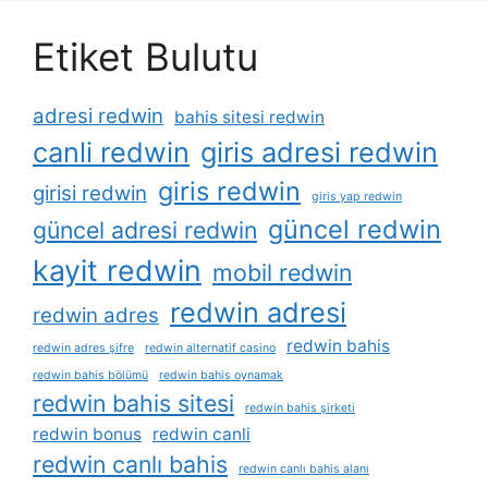
Etiket Bulutu
adresi redwin
bahis sitesi redwin
canli redwin
giris adresi redwin
giris redwin
girisi redwin
giris yap redwin
güncel redwin
güncel adresi redwin
kayit redwin
mobil redwin
redwin adresi
redwin adres
redwin bahis
redwin adres şifre
redwin alternatif casino
redwin bahis bölümü
redwin bahis oynamak
redwin bahis sitesi
redwin bahis şirketi
redwin bonus
redwin canli
redwin canlı bahis
redwin canlı bahis alanı