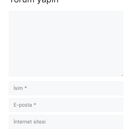
Yorum
İsim
E-
posta
İnternet
sitesi