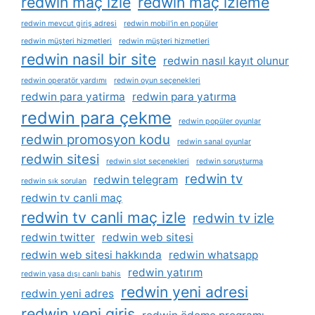
redwin maç izle
redwin maç izleme
redwin mevcut giriş adresi
redwin mobil'in en popüler
redwin müşteri hizmetleri
redwin müşteri hizmetleri
redwin nasil bir site
redwin nasıl kayıt olunur
redwin operatör yardımı
redwin oyun seçenekleri
redwin para yatirma
redwin para yatırma
redwin para çekme
redwin popüler oyunlar
redwin promosyon kodu
redwin sanal oyunlar
redwin sitesi
redwin slot seçenekleri
redwin soruşturma
redwin tv
redwin telegram
redwin sık sorulan
redwin tv canli maç
redwin tv canli maç izle
redwin tv izle
redwin twitter
redwin web sitesi
redwin web sitesi hakkında
redwin whatsapp
redwin yatırım
redwin yasa dışı canlı bahis
redwin yeni adresi
redwin yeni adres
redwin yeni giris