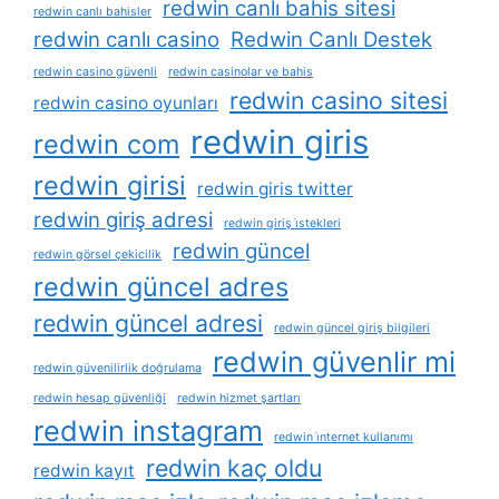
redwin canlı bahis sitesi
redwin canlı bahisler
redwin canlı casino
Redwin Canlı Destek
redwin casino güvenli
redwin casinolar ve bahis
redwin casino sitesi
redwin casino oyunları
redwin giris
redwin com
redwin girisi
redwin giris twitter
redwin giriş adresi
redwin giriş i̇stekleri
redwin güncel
redwin görsel çekicilik
redwin güncel adres
redwin güncel adresi
redwin güncel giriş bilgileri
redwin güvenlir mi
redwin güvenilirlik doğrulama
redwin hesap güvenliği
redwin hizmet şartları
redwin instagram
redwin i̇nternet kullanımı
redwin kaç oldu
redwin kayıt