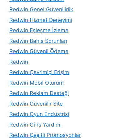
Redwin Genel Güvenilirlik
Redwin Hizmet Deneyimi
Redwin Eşleşme İzleme
Redwin Bahis Sorunları
Redwin Güvenli Ödeme
Redwin
Redwin Çevrimiçi Erişim
Redwin Mobil Oturum
Redwin Reklam Desteği
Redwin Güvenilir Site
Redwin Oyun Endüstrisi
Redwin Giriş Yardımı
Redwin Çeşitli Promosyonlar