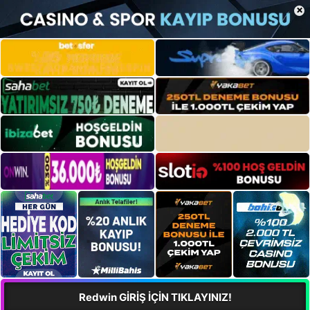
×
Redwin GİRİŞ İÇİN TIKLAYINIZ!