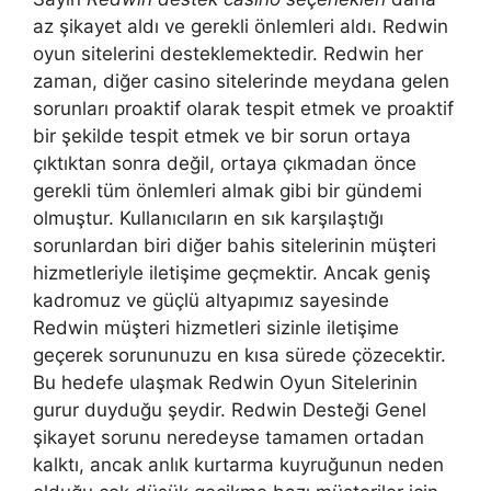
az şikayet aldı ve gerekli önlemleri aldı. Redwin
oyun sitelerini desteklemektedir. Redwin her
zaman, diğer casino sitelerinde meydana gelen
sorunları proaktif olarak tespit etmek ve proaktif
bir şekilde tespit etmek ve bir sorun ortaya
çıktıktan sonra değil, ortaya çıkmadan önce
gerekli tüm önlemleri almak gibi bir gündemi
olmuştur. Kullanıcıların en sık karşılaştığı
sorunlardan biri diğer bahis sitelerinin müşteri
hizmetleriyle iletişime geçmektir. Ancak geniş
kadromuz ve güçlü altyapımız sayesinde
Redwin müşteri hizmetleri sizinle iletişime
geçerek sorununuzu en kısa sürede çözecektir.
Bu hedefe ulaşmak Redwin Oyun Sitelerinin
gurur duyduğu şeydir. Redwin Desteği Genel
şikayet sorunu neredeyse tamamen ortadan
kalktı, ancak anlık kurtarma kuyruğunun neden