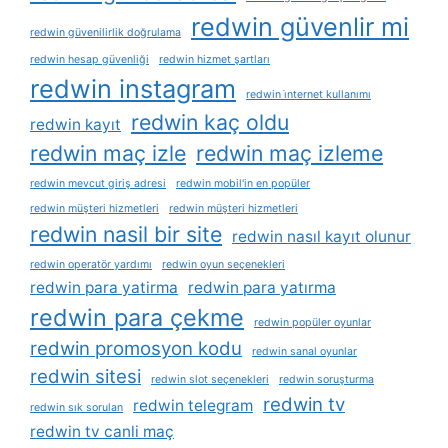
redwin güvenlir mi
redwin güvenilirlik doğrulama
redwin hesap güvenliği
redwin hizmet şartları
redwin instagram
redwin i̇nternet kullanımı
redwin kaç oldu
redwin kayıt
redwin maç izle
redwin maç izleme
redwin mevcut giriş adresi
redwin mobil'in en popüler
redwin müşteri hizmetleri
redwin müşteri hizmetleri
redwin nasil bir site
redwin nasıl kayıt olunur
redwin operatör yardımı
redwin oyun seçenekleri
redwin para yatirma
redwin para yatırma
redwin para çekme
redwin popüler oyunlar
redwin promosyon kodu
redwin sanal oyunlar
redwin sitesi
redwin slot seçenekleri
redwin soruşturma
redwin tv
redwin telegram
redwin sık sorulan
redwin tv canli maç