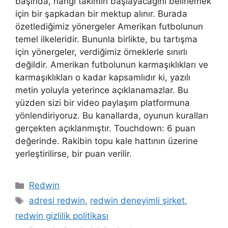
başında, hangi takımın başlayacağını belirlemek
için bir şapkadan bir mektup alınır. Burada
özetlediğimiz yönergeler Amerikan futbolunun
temel ilkeleridir. Bununla birlikte, bu tartışma
için yönergeler, verdiğimiz örneklerle sınırlı
değildir. Amerikan futbolunun karmaşıklıkları ve
karmaşıklıkları o kadar kapsamlıdır ki, yazılı
metin yoluyla yeterince açıklanamazlar. Bu
yüzden sizi bir video paylaşım platformuna
yönlendiriyoruz. Bu kanallarda, oyunun kuralları
gerçekten açıklanmıştır. Touchdown: 6 puan
değerinde. Rakibin topu kale hattının üzerine
yerleştirilirse, bir puan verilir.
Kategoriler
Redwin
Etiketler
adresi redwin
,
redwin deneyimli şirket
,
redwin gizlilik politikası