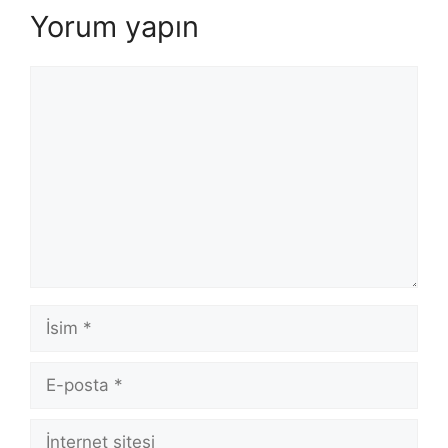
Yorum yapın
Yorum
İsim
E-
posta
İnternet