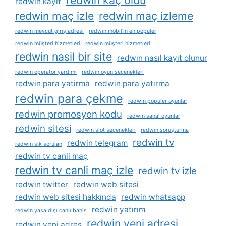
redwin kaç oldu
redwin kayıt
redwin maç izle
redwin maç izleme
redwin mevcut giriş adresi
redwin mobil'in en popüler
redwin müşteri hizmetleri
redwin müşteri hizmetleri
redwin nasil bir site
redwin nasıl kayıt olunur
redwin operatör yardımı
redwin oyun seçenekleri
redwin para yatirma
redwin para yatırma
redwin para çekme
redwin popüler oyunlar
redwin promosyon kodu
redwin sanal oyunlar
redwin sitesi
redwin slot seçenekleri
redwin soruşturma
redwin tv
redwin telegram
redwin sık sorulan
redwin tv canli maç
redwin tv canli maç izle
redwin tv izle
redwin twitter
redwin web sitesi
redwin web sitesi hakkında
redwin whatsapp
redwin yatırım
redwin yasa dışı canlı bahis
redwin yeni adresi
redwin yeni adres