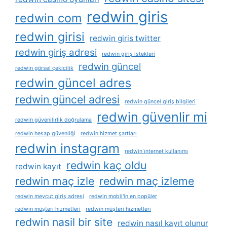
redwin giris
redwin com
redwin girisi
redwin giris twitter
redwin giriş adresi
redwin giriş i̇stekleri
redwin güncel
redwin görsel çekicilik
redwin güncel adres
redwin güncel adresi
redwin güncel giriş bilgileri
redwin güvenlir mi
redwin güvenilirlik doğrulama
redwin hesap güvenliği
redwin hizmet şartları
redwin instagram
redwin i̇nternet kullanımı
redwin kaç oldu
redwin kayıt
redwin maç izle
redwin maç izleme
redwin mevcut giriş adresi
redwin mobil'in en popüler
redwin müşteri hizmetleri
redwin müşteri hizmetleri
redwin nasil bir site
redwin nasıl kayıt olunur