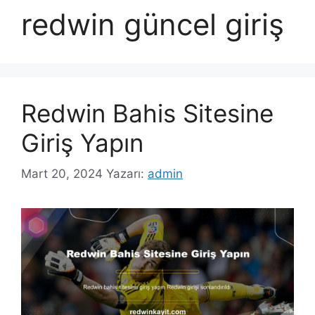
redwin güncel giriş
Redwin Bahis Sitesine
Giriş Yapın
Mart 20, 2024
Yazarı:
admin