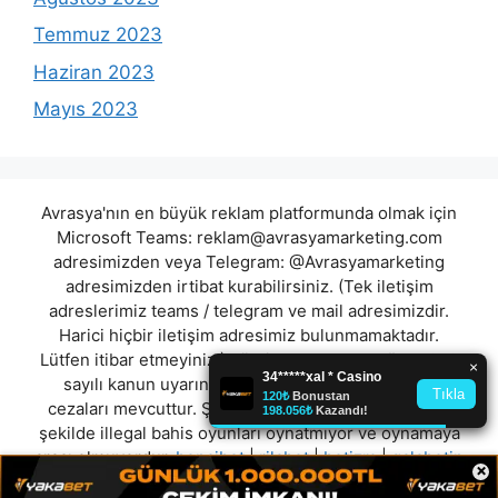
Temmuz 2023
Haziran 2023
Mayıs 2023
Avrasya'nın en büyük reklam platformunda olmak için
Microsoft Teams:
reklam@avrasyamarketing.com
adresimizden veya Telegram: @Avrasyamarketing
adresimizden irtibat kurabilirsiniz. (Tek iletişim
adreslerimiz teams / telegram ve mail adresimizdir.
Harici hiçbir iletişim adresimiz bulunmamaktadır.
Lütfen itibar etmeyiniz.) Türkiye yasalarına göre 7258
sayılı kanun uyarınca yasa dışı bahis oynamanın
cezaları mevcuttur. Şu an bulunduğunuz site hiç bir
şekilde illegal bahis oyunları oynatmıyor ve oynamaya
aracı olmuyordur.
bencibet
|
rilabet
|
betizm
|
galabetin
×
|
asgardbet
|
essbahis
|
magnumbet
|
arzbahis