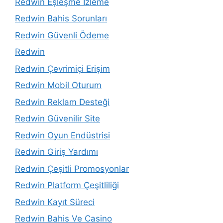
Redwin Eşleşme İzleme
Redwin Bahis Sorunları
Redwin Güvenli Ödeme
Redwin
Redwin Çevrimiçi Erişim
Redwin Mobil Oturum
Redwin Reklam Desteği
Redwin Güvenilir Site
Redwin Oyun Endüstrisi
Redwin Giriş Yardımı
Redwin Çeşitli Promosyonlar
Redwin Platform Çeşitliliği
Redwin Kayıt Süreci
Redwin Bahis Ve Casino