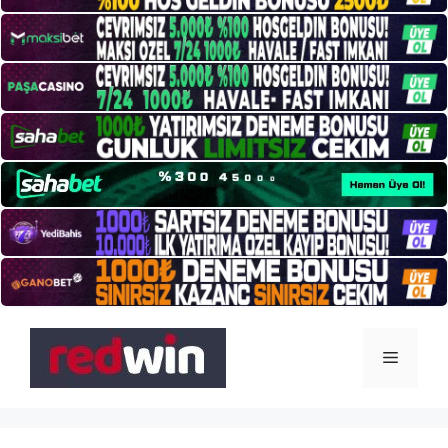
İçeriğe
atla
Menü