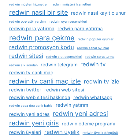
redwin müşteri hizmetleri
redwin müşteri hizmetleri
redwin nasil bir site
redwin nasıl kayıt olunur
redwin operatör yardımı
redwin oyun seçenekleri
redwin para yatirma
redwin para yatırma
redwin para çekme
redwin popüler oyunlar
redwin promosyon kodu
redwin sanal oyunlar
redwin sitesi
redwin slot seçenekleri
redwin soruşturma
redwin tv
redwin telegram
redwin sık sorulan
redwin tv canli maç
redwin tv canli maç izle
redwin tv izle
redwin twitter
redwin web sitesi
redwin web sitesi hakkında
redwin whatsapp
redwin yatırım
redwin yasa dışı canlı bahis
redwin yeni adresi
redwin yeni adres
redwin yeni giris
redwin ödeme programı
redwin üyelik
redwin üyeleri
redwin üyelik döngüsü