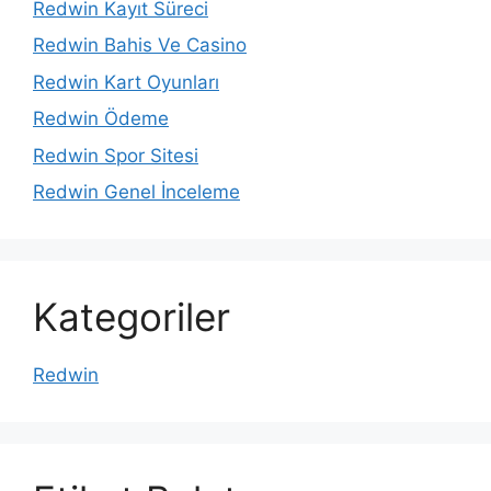
Redwin Kayıt Süreci
Redwin Bahis Ve Casino
Redwin Kart Oyunları
Redwin Ödeme
Redwin Spor Sitesi
Redwin Genel İnceleme
Kategoriler
Redwin