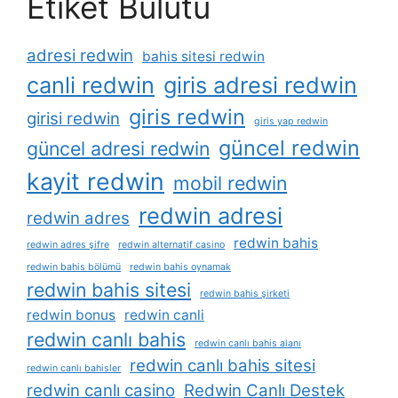
Etiket Bulutu
adresi redwin
bahis sitesi redwin
canli redwin
giris adresi redwin
giris redwin
girisi redwin
giris yap redwin
güncel redwin
güncel adresi redwin
kayit redwin
mobil redwin
redwin adresi
redwin adres
redwin bahis
redwin adres şifre
redwin alternatif casino
redwin bahis bölümü
redwin bahis oynamak
redwin bahis sitesi
redwin bahis şirketi
redwin bonus
redwin canli
redwin canlı bahis
redwin canlı bahis alanı
redwin canlı bahis sitesi
redwin canlı bahisler
redwin canlı casino
Redwin Canlı Destek