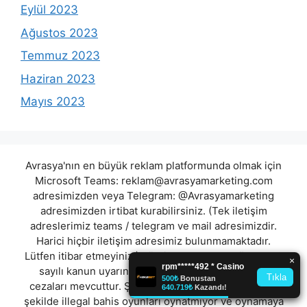
Eylül 2023
Ağustos 2023
Temmuz 2023
Haziran 2023
Mayıs 2023
Avrasya'nın en büyük reklam platformunda olmak için
Microsoft Teams:
reklam@avrasyamarketing.com
adresimizden veya Telegram: @Avrasyamarketing
adresimizden irtibat kurabilirsiniz. (Tek iletişim
adreslerimiz teams / telegram ve mail adresimizdir.
Harici hiçbir iletişim adresimiz bulunmamaktadır.
Lütfen itibar etmeyiniz.) Türkiye yasalarına göre 7258
sayılı kanun uyarınca yasa dışı bahis oynamanın
cezaları mevcuttur. Şu an bulunduğunuz site hiç bir
şekilde illegal bahis oyunları oynatmıyor ve oynamaya