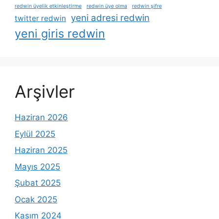
redwin üyelik etkinleştirme
redwin üye olma
redwin şifre
yeni adresi redwin
twitter redwin
yeni giris redwin
Arşivler
Haziran 2026
Eylül 2025
Haziran 2025
Mayıs 2025
Şubat 2025
Ocak 2025
Kasım 2024