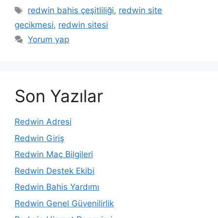
Etiketler
redwin bahis çeşitliliği
,
redwin site
gecikmesi
,
redwin sitesi
Yorum yap
Son Yazılar
Redwin Adresi
Redwin Giriş
Redwin Maç Bilgileri
Redwin Destek Ekibi
Redwin Bahis Yardımı
Redwin Genel Güvenilirlik