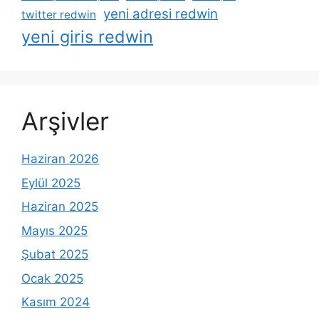
yeni adresi redwin
twitter redwin
yeni giris redwin
Arşivler
Haziran 2026
Eylül 2025
Haziran 2025
Mayıs 2025
Şubat 2025
Ocak 2025
Kasım 2024