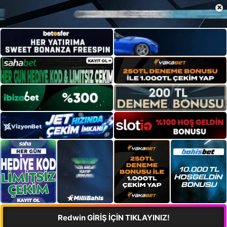
×
Redwin GİRİŞ İÇİN TIKLAYINIZ!