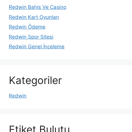
Redwin Bahis Ve Casino
Redwin Kart Oyunları
Redwin Ödeme
Redwin Spor Sitesi
Redwin Genel İnceleme
Kategoriler
Redwin
Etiket Bulutu