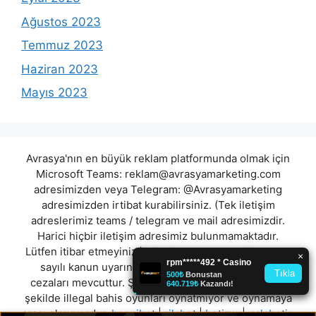
Ağustos 2023
Temmuz 2023
Haziran 2023
Mayıs 2023
Avrasya'nın en büyük reklam platformunda olmak için
Microsoft Teams:
reklam@avrasyamarketing.com
adresimizden veya Telegram: @Avrasyamarketing
adresimizden irtibat kurabilirsiniz. (Tek iletişim
adreslerimiz teams / telegram ve mail adresimizdir.
Harici hiçbir iletişim adresimiz bulunmamaktadır.
Lütfen itibar etmeyiniz.) Türkiye yasalarına göre 7258
sayılı kanun uyarınca yasa dışı bahis oynamanın
cezaları mevcuttur. Şu an bulunduğunuz site hiç bir
şekilde illegal bahis oyunları oynatmıyor ve oynamaya
aracı olmuyordur.
bencibet
|
rilabet
|
betizm
|
galabetin