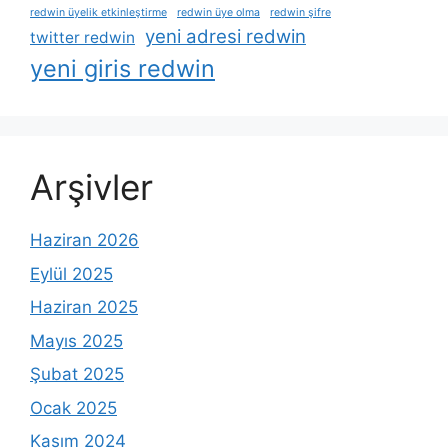
redwin üyelik etkinleştirme
redwin üye olma
redwin şifre
yeni adresi redwin
twitter redwin
yeni giris redwin
Arşivler
Haziran 2026
Eylül 2025
Haziran 2025
Mayıs 2025
Şubat 2025
Ocak 2025
Kasım 2024