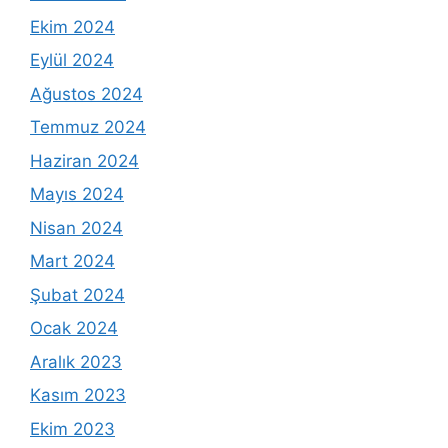
Ekim 2024
Eylül 2024
Ağustos 2024
Temmuz 2024
Haziran 2024
Mayıs 2024
Nisan 2024
Mart 2024
Şubat 2024
Ocak 2024
Aralık 2023
Kasım 2023
Ekim 2023