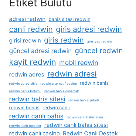
Etiket Bulutu
adresi redwin
bahis sitesi redwin
canli redwin
giris adresi redwin
giris redwin
girisi redwin
giris yap redwin
güncel redwin
güncel adresi redwin
kayit redwin
mobil redwin
redwin adresi
redwin adres
redwin bahis
redwin adres şifre
redwin alternatif casino
redwin bahis bölümü
redwin bahis oynamak
redwin bahis sitesi
redwin bahis şirketi
redwin bonus
redwin canli
redwin canlı bahis
redwin canlı bahis alanı
redwin canlı bahis sitesi
redwin canlı bahisler
redwin canlı casino
Redwin Canlı Destek