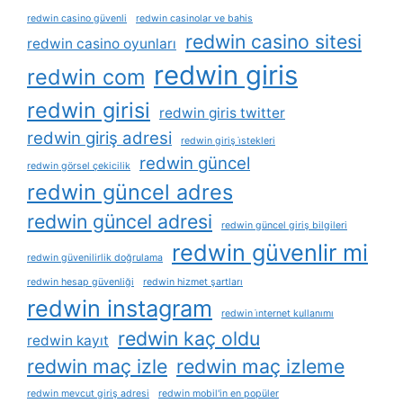
redwin casino güvenli
redwin casinolar ve bahis
redwin casino sitesi
redwin casino oyunları
redwin giris
redwin com
redwin girisi
redwin giris twitter
redwin giriş adresi
redwin giriş i̇stekleri
redwin güncel
redwin görsel çekicilik
redwin güncel adres
redwin güncel adresi
redwin güncel giriş bilgileri
redwin güvenlir mi
redwin güvenilirlik doğrulama
redwin hesap güvenliği
redwin hizmet şartları
redwin instagram
redwin i̇nternet kullanımı
redwin kaç oldu
redwin kayıt
redwin maç izle
redwin maç izleme
redwin mevcut giriş adresi
redwin mobil'in en popüler