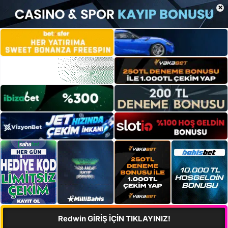
×
Redwin GİRİŞ İÇİN TIKLAYINIZ!