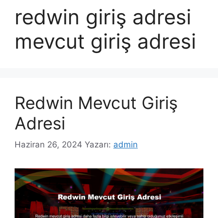
redwin giriş adresi
mevcut giriş adresi
Redwin Mevcut Giriş
Adresi
Haziran 26, 2024
Yazarı:
admin