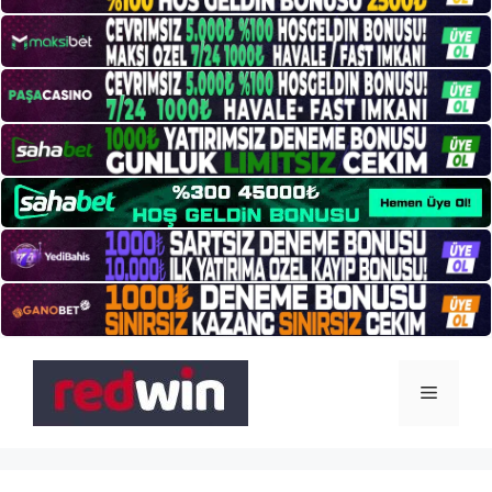
İçeriğe
atla
Menü