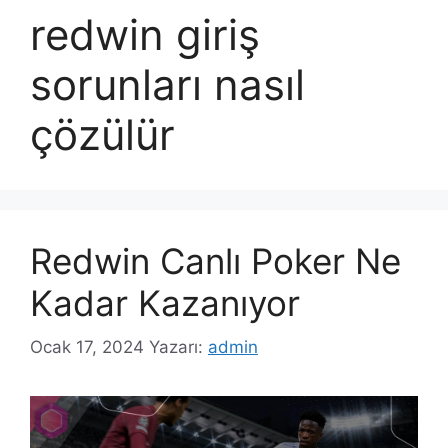
redwin giriş
sorunları nasıl
çözülür
Redwin Canlı Poker Ne
Kadar Kazanıyor
Ocak 17, 2024
Yazarı:
admin