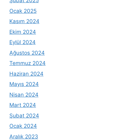
Şubat 2025
Ocak 2025
Kasım 2024
Ekim 2024
Eylül 2024
Ağustos 2024
Temmuz 2024
Haziran 2024
Mayıs 2024
Nisan 2024
Mart 2024
Şubat 2024
Ocak 2024
Aralık 2023