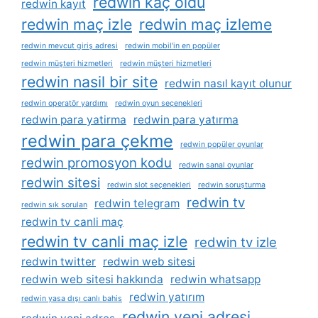
redwin kaç oldu
redwin kayıt
redwin maç izle
redwin maç izleme
redwin mevcut giriş adresi
redwin mobil'in en popüler
redwin müşteri hizmetleri
redwin müşteri hizmetleri
redwin nasil bir site
redwin nasıl kayıt olunur
redwin operatör yardımı
redwin oyun seçenekleri
redwin para yatirma
redwin para yatırma
redwin para çekme
redwin popüler oyunlar
redwin promosyon kodu
redwin sanal oyunlar
redwin sitesi
redwin slot seçenekleri
redwin soruşturma
redwin tv
redwin telegram
redwin sık sorulan
redwin tv canli maç
redwin tv canli maç izle
redwin tv izle
redwin twitter
redwin web sitesi
redwin web sitesi hakkında
redwin whatsapp
redwin yatırım
redwin yasa dışı canlı bahis
redwin yeni adresi