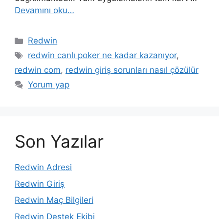
Devamını oku…
Kategoriler
Redwin
Etiketler
redwin canlı poker ne kadar kazanıyor
,
redwin com
,
redwin giriş sorunları nasıl çözülür
Yorum yap
Son Yazılar
Redwin Adresi
Redwin Giriş
Redwin Maç Bilgileri
Redwin Destek Ekibi