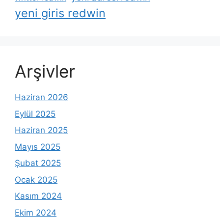
yeni giris redwin
Arşivler
Haziran 2026
Eylül 2025
Haziran 2025
Mayıs 2025
Şubat 2025
Ocak 2025
Kasım 2024
Ekim 2024