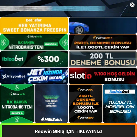
×
Redwin GİRİŞ İÇİN TIKLAYINIZ!