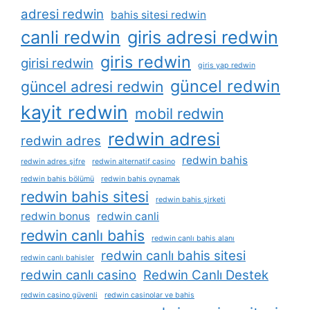
adresi redwin
bahis sitesi redwin
canli redwin
giris adresi redwin
giris redwin
girisi redwin
giris yap redwin
güncel redwin
güncel adresi redwin
kayit redwin
mobil redwin
redwin adresi
redwin adres
redwin bahis
redwin adres şifre
redwin alternatif casino
redwin bahis bölümü
redwin bahis oynamak
redwin bahis sitesi
redwin bahis şirketi
redwin bonus
redwin canli
redwin canlı bahis
redwin canlı bahis alanı
redwin canlı bahis sitesi
redwin canlı bahisler
redwin canlı casino
Redwin Canlı Destek
redwin casino güvenli
redwin casinolar ve bahis