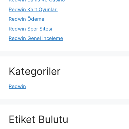
Redwin Kart Oyunları
Redwin Ödeme
Redwin Spor Sitesi
Redwin Genel İnceleme
Kategoriler
Redwin
Etiket Bulutu