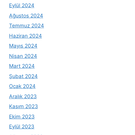
Eylül 2024
Ağustos 2024
Temmuz 2024
Haziran 2024
Mayıs 2024
Nisan 2024
Mart 2024
Şubat 2024
Ocak 2024
Aralık 2023
Kasım 2023
Ekim 2023
Eylül 2023