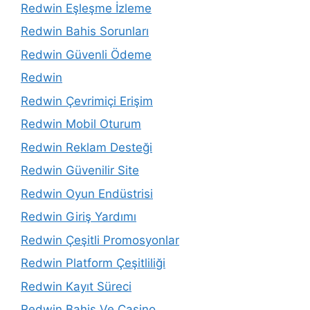
Redwin Eşleşme İzleme
Redwin Bahis Sorunları
Redwin Güvenli Ödeme
Redwin
Redwin Çevrimiçi Erişim
Redwin Mobil Oturum
Redwin Reklam Desteği
Redwin Güvenilir Site
Redwin Oyun Endüstrisi
Redwin Giriş Yardımı
Redwin Çeşitli Promosyonlar
Redwin Platform Çeşitliliği
Redwin Kayıt Süreci
Redwin Bahis Ve Casino