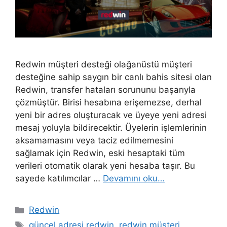
Redwin müşteri desteği olağanüstü müşteri
desteğine sahip saygın bir canlı bahis sitesi olan
Redwin, transfer hataları sorununu başarıyla
çözmüştür. Birisi hesabına erişemezse, derhal
yeni bir adres oluşturacak ve üyeye yeni adresi
mesaj yoluyla bildirecektir. Üyelerin işlemlerinin
aksamamasını veya taciz edilmemesini
sağlamak için Redwin, eski hesaptaki tüm
verileri otomatik olarak yeni hesaba taşır. Bu
sayede katılımcılar …
Devamını oku…
Kategoriler
Redwin
Etiketler
güncel adresi redwin
,
redwin müşteri