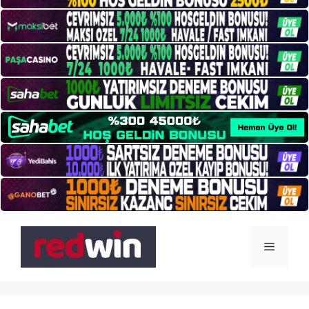
İçeriğe
atla
Menü