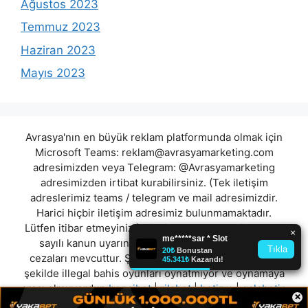
Ağustos 2023
Temmuz 2023
Haziran 2023
Mayıs 2023
Avrasya'nın en büyük reklam platformunda olmak için
Microsoft Teams:
reklam@avrasyamarketing.com
adresimizden veya Telegram: @Avrasyamarketing
adresimizden irtibat kurabilirsiniz. (Tek iletişim
adreslerimiz teams / telegram ve mail adresimizdir.
Harici hiçbir iletişim adresimiz bulunmamaktadır.
Lütfen itibar etmeyiniz.) Türkiye yasalarına göre 7258
sayılı kanun uyarınca yasa dışı bahis oynamanın
cezaları mevcuttur. Şu an bulunduğunuz site hiç bir
şekilde illegal bahis oyunları oynatmıyor ve oynamaya
aracı olmuyordur.
bencibet
|
rilabet
|
betizm
|
galabetin
×
|
asgardbet
|
essbahis
|
magnumbet
|
arzbahis