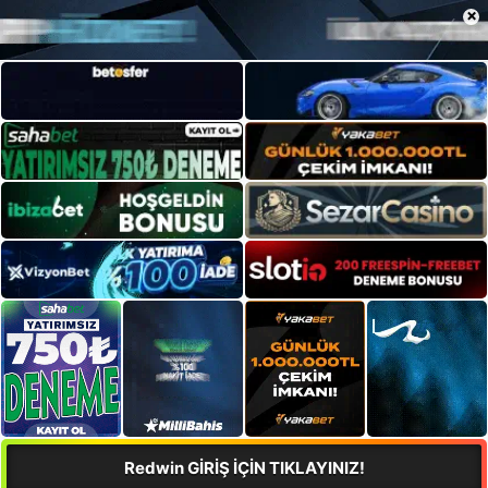
×
Redwin GİRİŞ İÇİN TIKLAYINIZ!