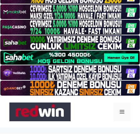
İçeriğe
atla
Menü