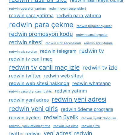
redwin nasıl kayıt olunur
redwin operatör yardımı
redwin oyun seçenekleri
redwin para yatirma
redwin para yatırma
redwin para çekme
redwin popüler oyunlar
redwin promosyon kodu
redwin sanal oyunlar
redwin sitesi
redwin slot seçenekleri
redwin soruşturma
redwin tv
redwin telegram
redwin sık sorulan
redwin tv canli maç
redwin tv canli maç izle
redwin tv izle
redwin twitter
redwin web sitesi
redwin web sitesi hakkında
redwin whatsapp
redwin yatırım
redwin yasa dışı canlı bahis
redwin yeni adresi
redwin yeni adres
redwin yeni giris
redwin ödeme programı
redwin üyelik
redwin üyeleri
redwin üyelik döngüsü
redwin üyelik etkinleştirme
redwin üye olma
redwin şifre
yeni adresi redwin
twitter redwin