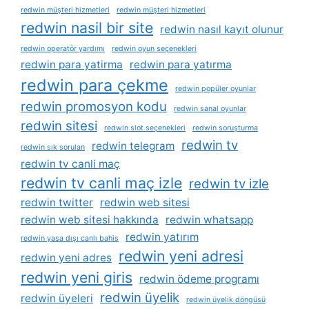
redwin müşteri hizmetleri
redwin müşteri hizmetleri
redwin nasil bir site
redwin nasıl kayıt olunur
redwin operatör yardımı
redwin oyun seçenekleri
redwin para yatirma
redwin para yatırma
redwin para çekme
redwin popüler oyunlar
redwin promosyon kodu
redwin sanal oyunlar
redwin sitesi
redwin slot seçenekleri
redwin soruşturma
redwin tv
redwin telegram
redwin sık sorulan
redwin tv canli maç
redwin tv canli maç izle
redwin tv izle
redwin twitter
redwin web sitesi
redwin web sitesi hakkında
redwin whatsapp
redwin yatırım
redwin yasa dışı canlı bahis
redwin yeni adresi
redwin yeni adres
redwin yeni giris
redwin ödeme programı
redwin üyelik
redwin üyeleri
redwin üyelik döngüsü