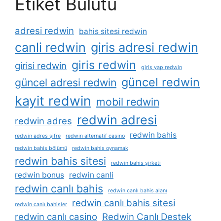
Etiket Bulutu
adresi redwin
bahis sitesi redwin
canli redwin
giris adresi redwin
giris redwin
girisi redwin
giris yap redwin
güncel redwin
güncel adresi redwin
kayit redwin
mobil redwin
redwin adresi
redwin adres
redwin bahis
redwin adres şifre
redwin alternatif casino
redwin bahis bölümü
redwin bahis oynamak
redwin bahis sitesi
redwin bahis şirketi
redwin bonus
redwin canli
redwin canlı bahis
redwin canlı bahis alanı
redwin canlı bahis sitesi
redwin canlı bahisler
redwin canlı casino
Redwin Canlı Destek