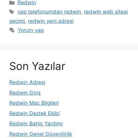
Kategoriler
Redwin
Etiketler
cep telefonumdan redwin
,
redwin web sitesi
seçimi
,
redwin yeni adresi
Yorum yap
Son Yazılar
Redwin Adresi
Redwin Giriş
Redwin Maç Bilgileri
Redwin Destek Ekibi
Redwin Bahis Yardımı
Redwin Genel Güvenilirlik