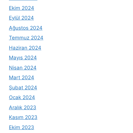
Ekim 2024
Eylül 2024
Ağustos 2024
Temmuz 2024
Haziran 2024
Mayıs 2024
Nisan 2024
Mart 2024
Şubat 2024
Ocak 2024
Aralık 2023
Kasım 2023
Ekim 2023