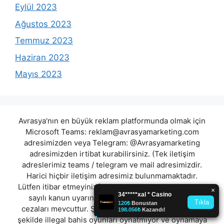
Eylül 2023
Ağustos 2023
Temmuz 2023
Haziran 2023
Mayıs 2023
Avrasya'nın en büyük reklam platformunda olmak için
Microsoft Teams:
reklam@avrasyamarketing.com
adresimizden veya Telegram: @Avrasyamarketing
adresimizden irtibat kurabilirsiniz. (Tek iletişim
adreslerimiz teams / telegram ve mail adresimizdir.
Harici hiçbir iletişim adresimiz bulunmamaktadır.
Lütfen itibar etmeyiniz.) Türkiye yasalarına göre 7258
sayılı kanun uyarınca yasa dışı bahis oynamanın
cezaları mevcuttur. Şu an bulunduğunuz site hiç bir
şekilde illegal bahis oyunları oynatmıyor ve oynamaya