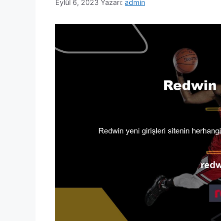
Eylül 6, 2023
Yazarı:
admin