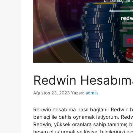
Redwin Hesabıma
Ağustos 23, 2023
Yazarı:
admin
Redwin hesabıma nasıl bağlanır Redwin hes
bahisçi ile bahis oynamak istiyorum. Red
Redwin, yüksek oranlara sahip tanınmış bir
hesap oluşturmalı ve kişisel bilgilerinizi e