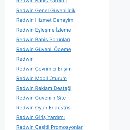
Redwin Bahis Yardımı
Redwin Genel Güvenilirlik
Redwin Hizmet Deneyimi
Redwin Eşleşme İzleme
Redwin Bahis Sorunları
Redwin Güvenli Ödeme
Redwin
Redwin Çevrimiçi Erişim
Redwin Mobil Oturum
Redwin Reklam Desteği
Redwin Güvenilir Site
Redwin Oyun Endüstrisi
Redwin Giriş Yardımı
Redwin Çeşitli Promosyonlar