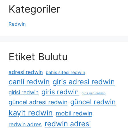
Kategoriler
Redwin
Etiket Bulutu
adresi redwin
bahis sitesi redwin
canli redwin
giris adresi redwin
giris redwin
girisi redwin
giris yap redwin
güncel redwin
güncel adresi redwin
kayit redwin
mobil redwin
redwin adresi
redwin adres