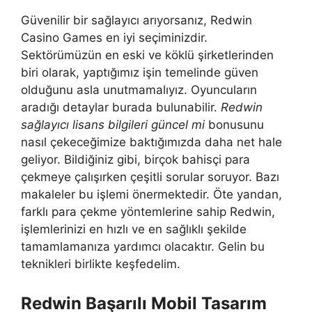
Güvenilir bir sağlayıcı arıyorsanız, Redwin
Casino Games en iyi seçiminizdir.
Sektörümüzün en eski ve köklü şirketlerinden
biri olarak, yaptığımız işin temelinde güven
olduğunu asla unutmamalıyız. Oyuncuların
aradığı detaylar burada bulunabilir.
Redwin
sağlayıcı lisans bilgileri güncel mi
bonusunu
nasıl çekeceğimize baktığımızda daha net hale
geliyor. Bildiğiniz gibi, birçok bahisçi para
çekmeye çalışırken çeşitli sorular soruyor. Bazı
makaleler bu işlemi önermektedir. Öte yandan,
farklı para çekme yöntemlerine sahip Redwin,
işlemlerinizi en hızlı ve en sağlıklı şekilde
tamamlamanıza yardımcı olacaktır. Gelin bu
teknikleri birlikte keşfedelim.
Redwin Başarılı Mobil Tasarım