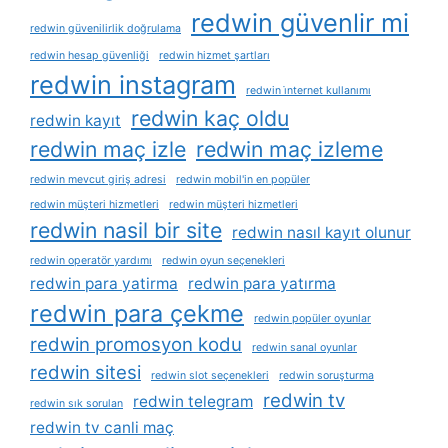
redwin güvenlir mi
redwin güvenilirlik doğrulama
redwin hesap güvenliği
redwin hizmet şartları
redwin instagram
redwin i̇nternet kullanımı
redwin kaç oldu
redwin kayıt
redwin maç izle
redwin maç izleme
redwin mevcut giriş adresi
redwin mobil'in en popüler
redwin müşteri hizmetleri
redwin müşteri hizmetleri
redwin nasil bir site
redwin nasıl kayıt olunur
redwin operatör yardımı
redwin oyun seçenekleri
redwin para yatirma
redwin para yatırma
redwin para çekme
redwin popüler oyunlar
redwin promosyon kodu
redwin sanal oyunlar
redwin sitesi
redwin slot seçenekleri
redwin soruşturma
redwin tv
redwin telegram
redwin sık sorulan
redwin tv canli maç