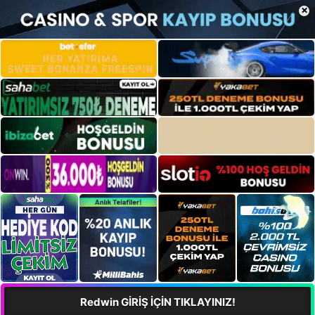
×
Redwin GİRİŞ İÇİN TIKLAYINIZ!