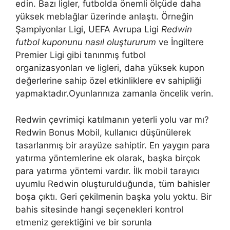
edin. Bazı ligler, futbolda önemli ölçüde daha
yüksek meblağlar üzerinde anlaştı. Örneğin
Şampiyonlar Ligi, UEFA Avrupa Ligi
Redwin
futbol kuponunu nasıl oluştururum
ve İngiltere
Premier Ligi gibi tanınmış futbol
organizasyonları ve ligleri, daha yüksek kupon
değerlerine sahip özel etkinliklere ev sahipliği
yapmaktadır.Oyunlarınıza zamanla öncelik verin.
Redwin çevrimiçi katılmanın yeterli yolu var mı?
Redwin Bonus Mobil, kullanıcı düşünülerek
tasarlanmış bir arayüze sahiptir. En yaygın para
yatırma yöntemlerine ek olarak, başka birçok
para yatırma yöntemi vardır. İlk mobil tarayıcı
uyumlu Redwin oluşturulduğunda, tüm bahisler
boşa çıktı. Geri çekilmenin başka yolu yoktu. Bir
bahis sitesinde hangi seçenekleri kontrol
etmeniz gerektiğini ve bir sorunla