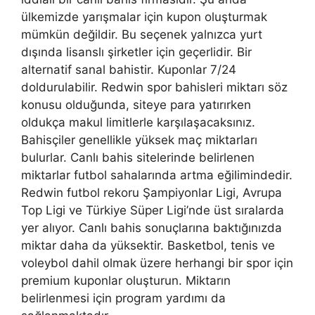
ülkemizde yarışmalar için kupon oluşturmak
mümkün değildir. Bu seçenek yalnızca yurt
dışında lisanslı şirketler için geçerlidir. Bir
alternatif sanal bahistir. Kuponlar 7/24
doldurulabilir. Redwin spor bahisleri miktarı söz
konusu olduğunda, siteye para yatırırken
oldukça makul limitlerle karşılaşacaksınız.
Bahisçiler genellikle yüksek maç miktarları
bulurlar. Canlı bahis sitelerinde belirlenen
miktarlar futbol sahalarında artma eğilimindedir.
Redwin futbol rekoru Şampiyonlar Ligi, Avrupa
Top Ligi ve Türkiye Süper Ligi’nde üst sıralarda
yer alıyor. Canlı bahis sonuçlarına baktığınızda
miktar daha da yüksektir. Basketbol, ​​tenis ve
voleybol dahil olmak üzere herhangi bir spor için
premium kuponlar oluşturun. Miktarın
belirlenmesi için program yardımı da