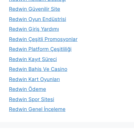
Redwin Güvenilir Site
Redwin Oyun Endüstrisi
Redwin Giriş Yardımı
Redwin Çeşitli Promosyonlar
Redwin Platform Çeşitliliği
Redwin Kayıt Süreci
Redwin Bahis Ve Casino
Redwin Kart Oyunları
Redwin Ödeme
Redwin Spor Sitesi
Redwin Genel İnceleme