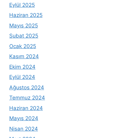
Eylül 2025
Haziran 2025
Mayıs 2025
Şubat 2025
Ocak 2025
Kasım 2024
Ekim 2024
Eylül 2024
Ağustos 2024
Temmuz 2024
Haziran 2024
Mayıs 2024
Nisan 2024