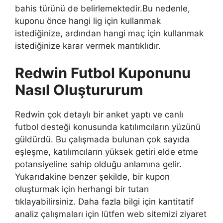
bahis türünü de belirlemektedir.Bu nedenle,
kuponu önce hangi lig için kullanmak
istediğinize, ardından hangi maç için kullanmak
istediğinize karar vermek mantıklıdır.
Redwin Futbol Kuponunu
Nasıl Oluştururum
Redwin çok detaylı bir anket yaptı ve canlı
futbol desteği konusunda katılımcıların yüzünü
güldürdü. Bu çalışmada bulunan çok sayıda
eşleşme, katılımcıların yüksek getiri elde etme
potansiyeline sahip olduğu anlamına gelir.
Yukarıdakine benzer şekilde, bir kupon
oluşturmak için herhangi bir tutarı
tıklayabilirsiniz. Daha fazla bilgi için kantitatif
analiz çalışmaları için lütfen web sitemizi ziyaret