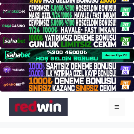
İçeriğe
atla
Menü