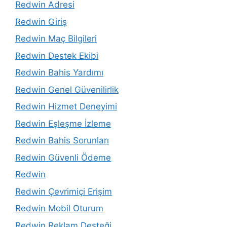
Redwin Adresi
Redwin Giriş
Redwin Maç Bilgileri
Redwin Destek Ekibi
Redwin Bahis Yardımı
Redwin Genel Güvenilirlik
Redwin Hizmet Deneyimi
Redwin Eşleşme İzleme
Redwin Bahis Sorunları
Redwin Güvenli Ödeme
Redwin
Redwin Çevrimiçi Erişim
Redwin Mobil Oturum
Redwin Reklam Desteği