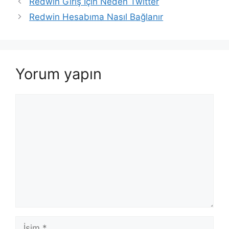
Redwin Giriş İçin Neden Twitter
Redwin Hesabıma Nasıl Bağlanır
Yorum yapın
Yorum
İsim